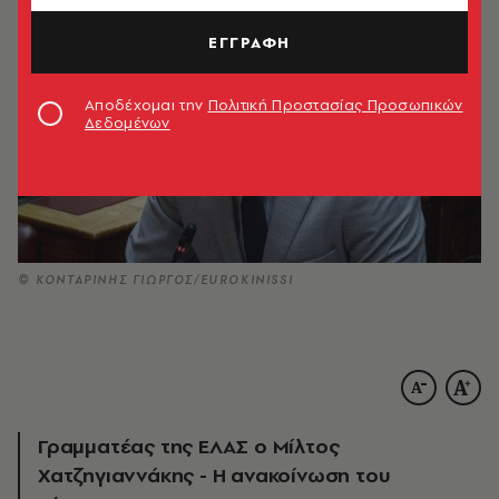
ΕΓΓΡΑΦΗ
Αποδέχομαι την
Πολιτική Προστασίας Προσωπικών
Δεδομένων
© ΚΟΝΤΑΡΙΝΗΣ ΓΙΩΡΓΟΣ/EUROKINISSI
Γραμματέας της ΕΛΑΣ ο Μίλτος
Χατζηγιαννάκης - Η ανακοίνωση του