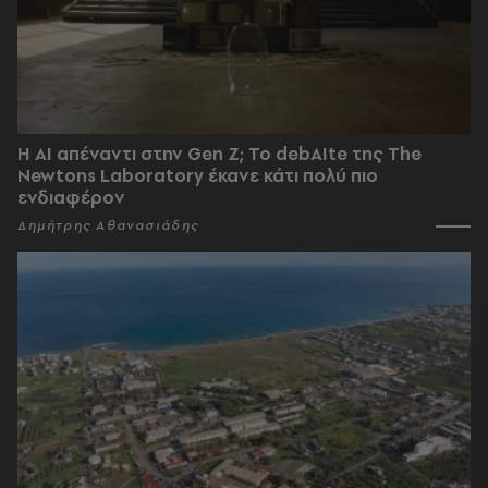
Η AI απέναντι στην Gen Z; Το debAIte της The
Newtons Laboratory έκανε κάτι πολύ πιο
ενδιαφέρον
Δημήτρης Αθανασιάδης