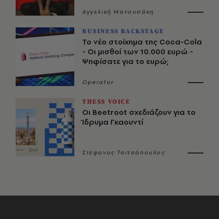
Αγγελική Μανουσάκη
BUSINESS BACKSTAGE
Το νέο στοίχημα της Coca-Cola
- Οι μισθοί των 10.000 ευρώ -
Ψηφίσατε για το ευρώ;
Operator
THESS VOICE
Οι Beetroot σχεδιάζουν για το
Ίδρυμα Γκαουντί
Στέφανος Τσιτσόπουλος