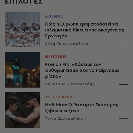
EΠΙΛΟΓΈΣ
ΚΟΣΜΟΣ
Πώς η Ευρώπη χρηματοδοτεί τα
ισλαμιστικά δίκτυα της οικογένειας
Ερντογάν
Σώτη Τριανταφύλλου
ΜΟΥΣΙΚΗ
French Fry: «Χάσαμε τον
αυθορμητισμό στο να παίρνουμε
ρίσκα»
Δημήτρης Αθανασιάδης
TV + SERIES
Half Man: Ο Ρίτσαρντ Γκαντ μας
ξεβολεύει ξανά
Τάνια Σκραπαλιώρη