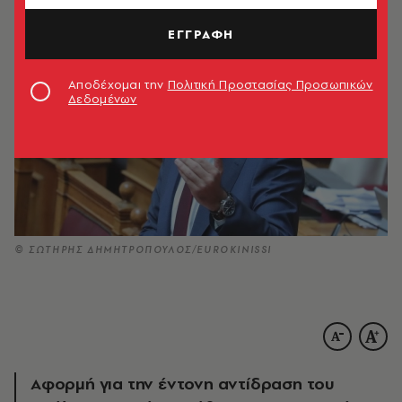
ΕΓΓΡΑΦΗ
Αποδέχομαι την
Πολιτική Προστασίας Προσωπικών
Δεδομένων
© ΣΩΤΗΡΗΣ ΔΗΜΗΤΡΟΠΟΥΛΟΣ/EUROKINISSI
Αφορμή για την έντονη αντίδραση του