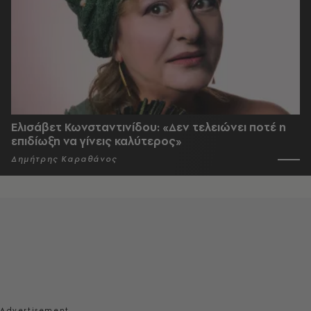
Ελισάβετ Κωνσταντινίδου: «Δεν τελειώνει ποτέ η
επιδίωξη να γίνεις καλύτερος»
Δημήτρης Καραθάνος