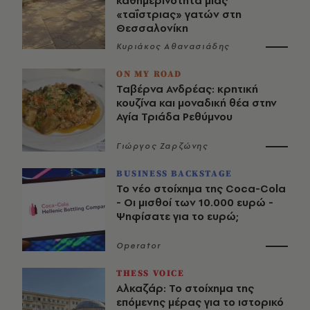
καθημερινότητα μιας
«ταΐστριας» γατών στη
Θεσσαλονίκη
Κυριάκος Αθανασιάδης
ON MY ROAD
Ταβέρνα Ανδρέας: κρητική
κουζίνα και μοναδική θέα στην
Αγία Τριάδα Ρεθύμνου
Γιώργος Ζαρζώνης
BUSINESS BACKSTAGE
Το νέο στοίχημα της Coca-Cola
- Οι μισθοί των 10.000 ευρώ -
Ψηφίσατε για το ευρώ;
Operator
THESS VOICE
Αλκαζάρ: Το στοίχημα της
επόμενης μέρας για το ιστορικό