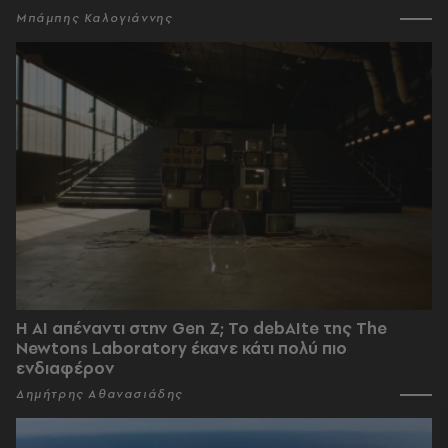
Μπάμπης Καλογιάννης
Η AI απέναντι στην Gen Z; Το debAIte της The
Newtons Laboratory έκανε κάτι πολύ πιο
ενδιαφέρον
Δημήτρης Αθανασιάδης