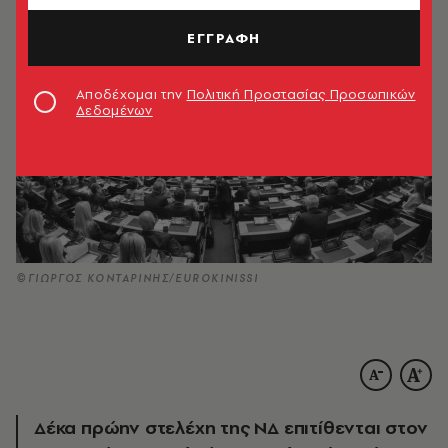
ΕΓΓΡΑΦΗ
Αποδέχομαι την
Πολιτική Προστασίας Προσωπικών
Δεδομένων
©ΓΙΩΡΓΟΣ ΚΟΝΤΑΡΙΝΗΣ/EUROKINISSI
Δέκα πρώην στελέχη της ΝΔ επιτίθενται στον