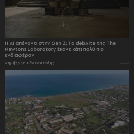
Η AI απέναντι στην Gen Z; Το debAIte της The
Newtons Laboratory έκανε κάτι πολύ πιο
ενδιαφέρον
Δημήτρης Αθανασιάδης