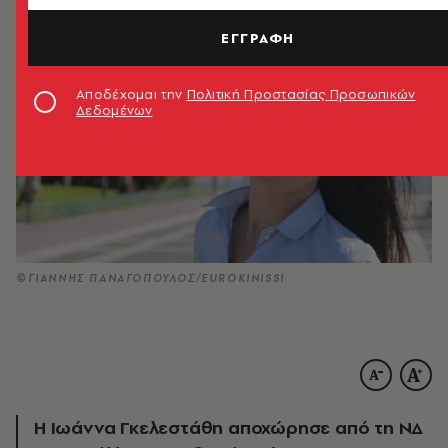
ΕΓΓΡΑΦΗ
Αποδέχομαι την
Πολιτική Προστασίας Προσωπικών
Δεδομένων
©ΓΙΑΝΝΗΣ ΠΑΝΑΓΟΠΟΥΛΟΣ/EUROKINISSI
Η Ιωάννα Γκελεστάθη αποχώρησε από τη ΝΔ