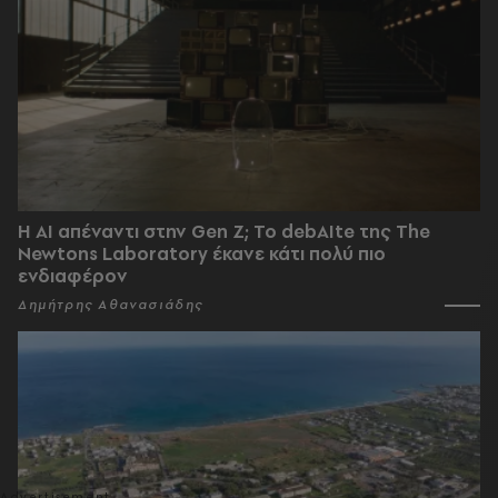
Η AI απέναντι στην Gen Z; Το debAIte της The
Newtons Laboratory έκανε κάτι πολύ πιο
ενδιαφέρον
Δημήτρης Αθανασιάδης