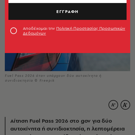
ΕΓΓΡΑΦΗ
Αποδέχομαι την
Πολιτική Προστασίας Προσωπικών
Δεδομένων
Fuel Pass 2026 όταν υπάρχουν δύο αυτοκίνητα ή
συνιδιοκτησία © Freepik
Αίτηση Fuel Pass 2026 στο gov για δύο
αυτοκίνητα ή συνιδιοκτησία, η λεπτομέρεια