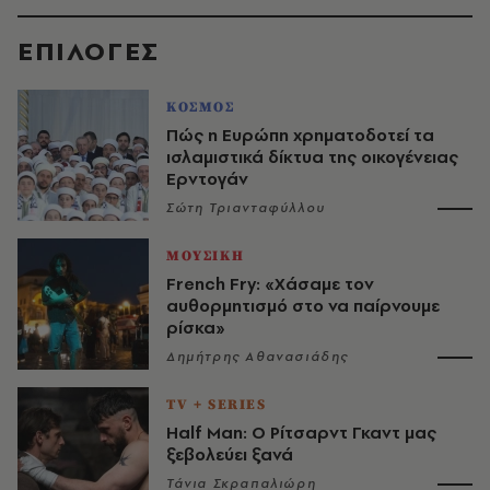
EΠΙΛΟΓΈΣ
ΚΟΣΜΟΣ
Πώς η Ευρώπη χρηματοδοτεί τα
ισλαμιστικά δίκτυα της οικογένειας
Ερντογάν
Σώτη Τριανταφύλλου
ΜΟΥΣΙΚΗ
French Fry: «Χάσαμε τον
αυθορμητισμό στο να παίρνουμε
ρίσκα»
Δημήτρης Αθανασιάδης
TV + SERIES
Half Man: Ο Ρίτσαρντ Γκαντ μας
ξεβολεύει ξανά
Τάνια Σκραπαλιώρη