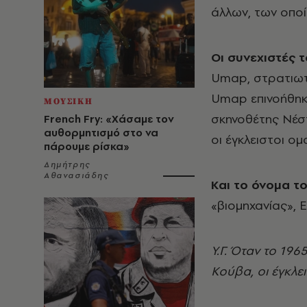
άλλων, των οποί
Oι συνεχιστές
Umap, στρατιωτ
Umap επινοήθηκα
ΜΟΥΣΙΚΗ
σκηνοθέτης Nέσ
French Fry: «Χάσαμε τον
αυθορμητισμό στο να
οι έγκλειστοι ομ
πάρουμε ρίσκα»
Δημήτρης
Αθανασιάδης
Kαι το όνομα τ
«βιομηχανίας», 
Y.Γ. Όταν το 19
Kούβα, οι έγκλε