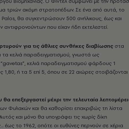
ργού Βιομηχανίας. O Φιντέλ συμφωνεί με την πρότα
γμα τριών ακόμη στρατοπέδων. Σε ένα από αυτά, το
 Palos, θα συγκεντρώσουν 500 ανήλικους, έως και
ν αντιφρονούντων που είχαν ήδη εκτελεστεί.
ρτυρούν για τις άθλιες συνθήκες διαβίωσης
στα
 τα κελιά παραδειγματισμού, γνωστά ως
α “gavetas”, κελιά παραδειγματισμού φάρδους 1
 1,80, ή τα 5 επί 5, όπου σε 22 αιώρες στοιβάζονται
ου θα επεξεργαστεί μέχρι την τελευταία λεπτομέρε
ων Φυλακών και θα καθορίσει επακριβώς τη λίστα
Aυτός και μόνο θα υπογράφει τις χωρίς δίκη
... έως το 1962, οπότε οι ευθύνες περνούν σε χέρια