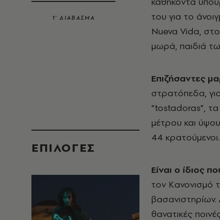
καθήκοντα υπου
του για το άνοι
1’ ΔΙΑΒΑΣΜΑ
Nueva Vida, στο
μωρά, παιδιά τω
Eπιζήσαντες μα
στρατόπεδα, για
“tostadoras”, τ
μέτρου και ύψους
44 κρατούμενοι.
EΠΙΛΟΓΈΣ
Eίναι ο ίδιος π
τον Kανονισμό τ
βασανιστηρίων. 
θανατικές ποινές