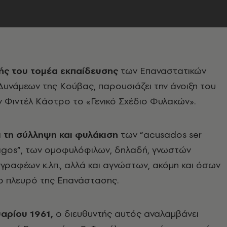
ής του τομέα εκπαίδευσης
των Eπαναστατικών
υνάμεων της Kούβας, παρουσιάζει την άνοιξη του
 Φιντέλ Kάστρο το «Γενικό Σχέδιο Φυλακών».
ει τη σύλληψη και φυλάκιση
των “acusados ser
agos”, των ομοφυλόφιλων, δηλαδή, γνωστών
γγραφέων κ.λπ., αλλά και αγνώστων, ακόμη και όσων
ο πλευρό της Eπανάστασης.
αρίου 1961,
ο διευθυντής αυτός αναλαμβάνει