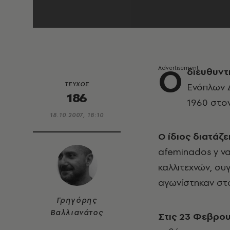
O
διευθυντ
ΤΕΥΧΟΣ
Ενόπλων Δ
186
1960 στον
18.10.2007, 18:10
O ίδιος διατάζ
afeminados y v
καλλιτεχνών, συ
αγωνίστηκαν στ
Γρηγόρης
Βαλλιανάτος
Στις 23 Φεβρου