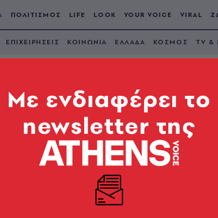
Α
ΠΟΛΙΤΙΣΜΟΣ
LIFE
LOOK
YOUR VOICE
VIRAL
Ζ
ΕΠΙΧΕΙΡΗΣΕΙΣ
ΚΟΙΝΩΝΙΑ
ΕΛΛΑΔΑ
ΚΟΣΜΟΣ
TV &
Mε ενδιαφέρει το
newsletter της
εύθυνου υπουργού «βιομηχανίας», Eρνέστο (Tσε) Γκε