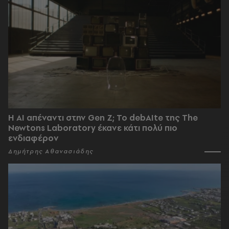
Η AI απέναντι στην Gen Z; Το debAIte της The
Newtons Laboratory έκανε κάτι πολύ πιο
ενδιαφέρον
Δημήτρης Αθανασιάδης