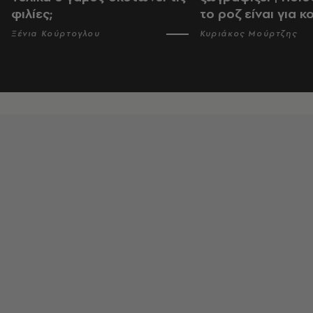
φιλίες;
το ροζ είναι για κ
Ξένια Κούρτογλου
Κυριάκος Μούρτζης