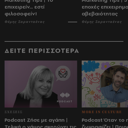
επιχειρείν... εστί
εποχές επιχειρημα
φιλοσοφείν!
αβεβαιότητας
Θέμης Σαρανταένας
Θέμης Σαρανταένας
ΔΕΙΤΕ ΠΕΡΙΣΣΟΤΕΡΑ
ΣΧΕΣΕΙΣ
MORE IN CULTURE
Podcast Ζήσε με αγάπη |
Podcast Όταν το π
Τελικά ο γάμος σκοτώνει τις
ζωγραφίζει | Ποιος