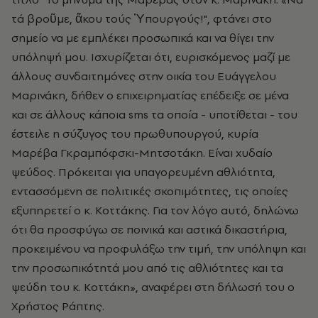
τά βροῦμε, ἄκου τούς Ὑπουργούς!", φτάνει στο
σημείο να με εμπλέκει προσωπικά και να θίγει την
υπόληψή μου. Ισχυρίζεται ότι, ευρισκόμενος μαζί με
άλλους συνδαιτημόνες στην οικία του Ευάγγελου
Μαρινάκη, δήθεν ο επιχειρηματίας επέδειξε σε μένα
και σε άλλους κάποια sms τα οποία - υποτίθεται - του
έστειλε η σύζυγος του πρωθυπουργού, κυρία
Μαρέβα Γκραμπόφσκι-Μητσοτάκη. Είναι χυδαίο
ψεύδος. Πρόκειται για υπαγορευμένη αθλιότητα,
εντασσόμενη σε πολιτικές σκοπιμότητες, τις οποίες
εξυπηρετεί ο κ. Κοττάκης. Για τον λόγο αυτό, δηλώνω
ότι θα προσφύγω σε ποινικά και αστικά δικαστήρια,
προκειμένου να προφυλάξω την τιμή, την υπόληψη και
την προσωπικότητά μου από τις αθλιότητες και τα
ψεύδη του κ. Κοττάκη», αναφέρει στη δήλωσή του ο
Χρήστος Ράπτης.