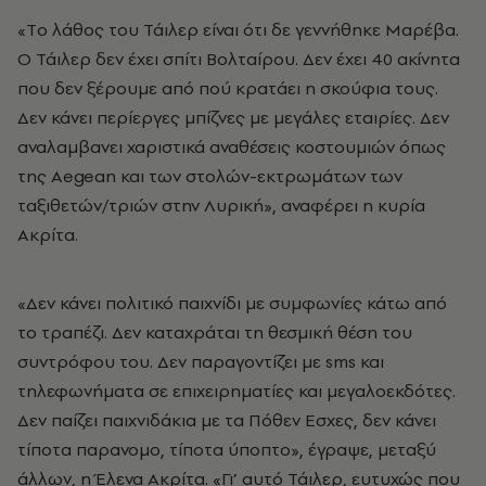
«Tο λάθος του Τάιλερ είναι ότι δε γεννήθηκε Μαρέβα.
Ο Τάιλερ δεν έχει σπίτι Βολταίρου. Δεν έχει 40 ακίνητα
που δεν ξέρουμε από πού κρατάει η σκούφια τους.
Δεν κάνει περίεργες μπίζνες με μεγάλες εταιρίες. Δεν
αναλαμβανει χαριστικά αναθέσεις κοστουμιών όπως
της Aegean και των στολών-εκτρωμάτων των
ταξιθετών/τριών στην Λυρική», αναφέρει η κυρία
Ακρίτα.
«Δεν κάνει πολιτικό παιχνίδι με συμφωνίες κάτω από
το τραπέζι. Δεν καταχράται τη θεσμική θέση του
συντρόφου του. Δεν παραγοντίζει με sms και
τηλεφωνήματα σε επιχειρηματίες και μεγαλοεκδότες.
Δεν παίζει παιχνιδάκια με τα Πόθεν Εσχες, δεν κάνει
τίποτα παρανομο, τίποτα ύποπτο», έγραψε, μεταξύ
άλλων, η Έλενα Ακρίτα. «Γι’ αυτό Τάιλερ, ευτυχώς που