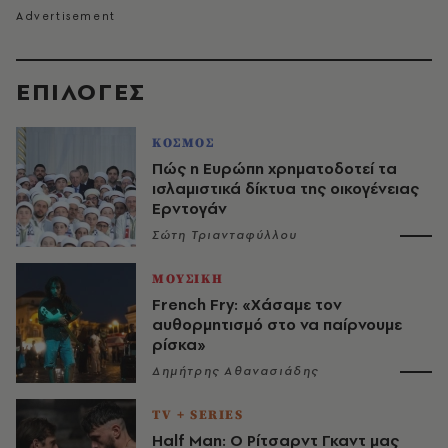
EΠΙΛΟΓΈΣ
ΚΟΣΜΟΣ
Πώς η Ευρώπη χρηματοδοτεί τα
ισλαμιστικά δίκτυα της οικογένειας
Ερντογάν
Σώτη Τριανταφύλλου
ΜΟΥΣΙΚΗ
French Fry: «Χάσαμε τον
αυθορμητισμό στο να παίρνουμε
ρίσκα»
Δημήτρης Αθανασιάδης
TV + SERIES
Half Man: Ο Ρίτσαρντ Γκαντ μας