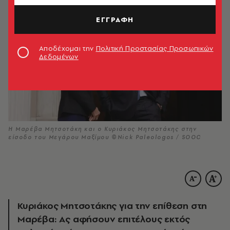
ΕΓΓΡΑΦΗ
Αποδέχομαι την
Πολιτική Προστασίας Προσωπικών
Δεδομένων
Η Μαρέβα Μητσοτάκη και ο Κυριάκος Μητσοτάκης στην
είσοδο του Μεγάρου Μαξίμου ©Nick Paleologos / SOOC
Κυριάκος Μητσοτάκης για την επίθεση στη
Μαρέβα: Ας αφήσουν επιτέλους εκτός