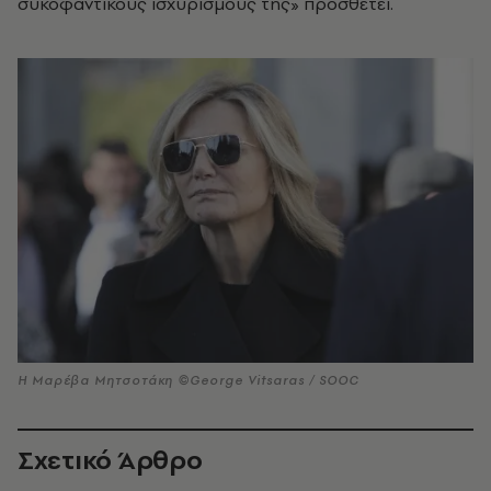
συκοφαντικούς ισχυρισμούς της» προσθέτει.
Η Μαρέβα Μητσοτάκη ©George Vitsaras / SOOC
Σχετικό Άρθρο