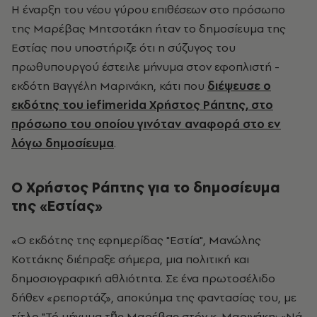
Η έναρξη του νέου γύρου επιθέσεων στο πρόσωπο
της Μαρέβας Μητσοτάκη ήταν το δημοσίευμα της
Εστίας που υποστήριζε ότι η σύζυγος του
πρωθυπουργού έστειλε μήνυμα στον εφοπλιστή -
εκδότη Βαγγέλη Μαρινάκη, κάτι που
διέψευσε ο
εκδότης του iefimerida Χρήστος Ράπτης, στο
πρόσωπο του οποίου γινόταν αναφορά στο εν
λόγω δημοσίευμα
.
Ο Χρήστος Ράπτης για το δημοσίευμα
της «Εστίας»
«Ο εκδότης της εφημερίδας "Εστία", Μανώλης
Κοττάκης διέπραξε σήμερα, μια πολιτική και
δημοσιογραφική αθλιότητα. Σε ένα πρωτοσέλιδο
δήθεν «ρεπορτάζ», αποκύημα της φαντασίας του, με
τίτλο "Τό μήνυμα τῆς Μαρέβας στόν κ. Μαρινάκη: «Νά