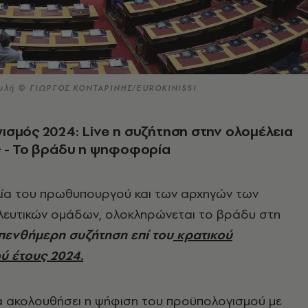
ουλή © ΓΙΩΡΓΟΣ ΚΟΝΤΑΡΙΝΗΣ/EUROKINISSI
σμός 2024: Live η συζήτηση στην ολομέλεια
ς - Το βράδυ η ψηφοφορία
ιλία του πρωθυπουργού και των αρχηγών των
λευτικών ομάδων, ολοκληρώνεται το βράδυ στη
πενθήμερη συζήτηση επί του
κρατικού
ύ έτους 2024.
α ακολουθήσει η ψήφιση του προϋπολογισμού με