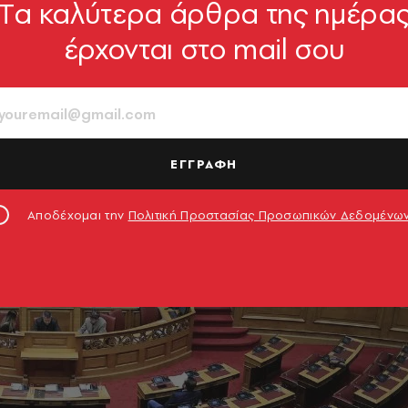
Tα καλύτερα άρθρα της ημέρα
έρχονται στο mail σου
ΕΓΓΡΑΦΗ
Αποδέχομαι την
Πολιτική Προστασίας Προσωπικών Δεδομένω