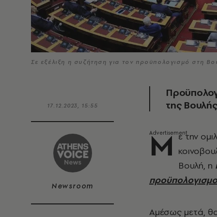
Σε εξέλιξη η συζήτηση για τον προϋπολογισμό στη Β
Προϋπολογι
της Bουλή
17.12.2023, 15:55
Μ
ε την ομ
κοινοβου
Βουλή, η
προϋπολογισμο
Newsroom
Αμέσως μετά, θ