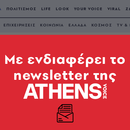
Α
ΠΟΛΙΤΙΣΜΟΣ
LIFE
LOOK
YOUR VOICE
VIRAL
Ζ
ΕΠΙΧΕΙΡΗΣΕΙΣ
ΚΟΙΝΩΝΙΑ
ΕΛΛΑΔΑ
ΚΟΣΜΟΣ
TV &
Mε ενδιαφέρει το
newsletter της
οι ομιλίες των πολιτι
 προϋπολογισμό
 της Βουλής