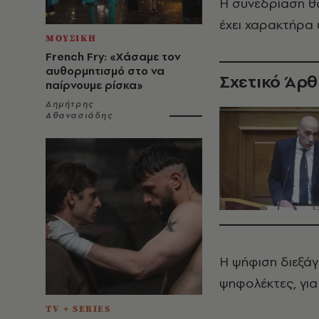
Η συνεδρίαση θ
έχει χαρακτήρα
ΜΟΥΣΙΚΗ
French Fry: «Χάσαμε τον
αυθορμητισμό στο να
Σχετικό Άρ
παίρνουμε ρίσκα»
Δημήτρης
Αθανασιάδης
Η ψήφιση διεξάγ
ψηφολέκτες, για
TV + SERIES