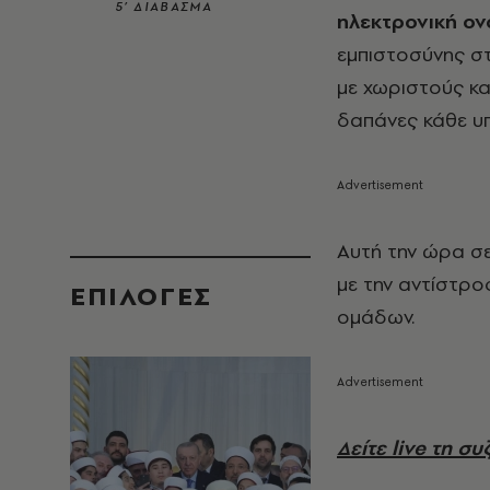
5’ ΔΙΑΒΑΣΜΑ
ηλεκτρονική ο
εμπιστοσύνης στ
με χωριστούς κα
δαπάνες κάθε υ
Aυτή την ώρα σε
με την αντίστρο
EΠΙΛΟΓΈΣ
ομάδων.
Δείτε live τη σ