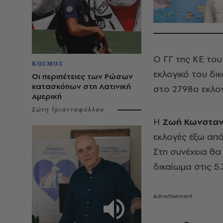
Ο ΓΓ της ΚΕ το
ΚΟΣΜΟΣ
εκλογικό του δι
Οι περιπέτειες των Ρώσων
κατασκόπων στη Λατινική
στο 2798ο εκλογ
Αμερική
Σώτη Τριανταφύλλου
Η
Ζωή Κωνστα
εκλογές έξω από
Στη συνέχεια θα
δικαίωμα στις 5