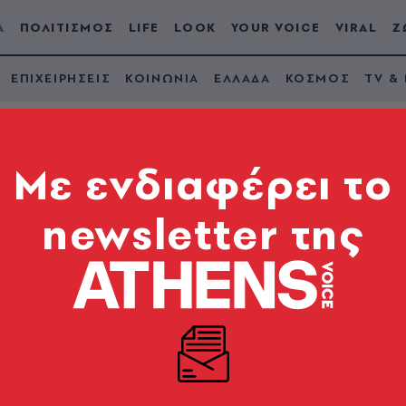
Α
ΠΟΛΙΤΙΣΜΟΣ
LIFE
LOOK
YOUR VOICE
VIRAL
Ζ
ΕΠΙΧΕΙΡΗΣΕΙΣ
ΚΟΙΝΩΝΙΑ
ΕΛΛΑΔΑ
ΚΟΣΜΟΣ
TV &
Mε ενδιαφέρει το
newsletter της
εκλογές: Πού ψηφίζ
οκρατίας και οι πολ
κά το πρόγραμμα