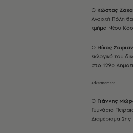
Ο
Κώστας Ζαχα
Ανοιχτή Πόλη θα
τμήμα Νέου Κόσμ
Ο
Νίκος Σοφια
εκλογικό του δι
στο 129ο Δημοτι
Ο
Γιάννης Μώρ
Γυμνάσιο Πειραιά
Διαμέρισμα 2ης 