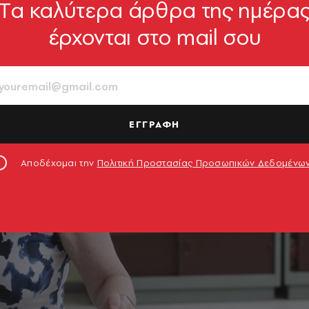
Tα καλύτερα άρθρα της ημέρα
έρχονται στο mail σου
ΕΓΓΡΑΦΗ
Αποδέχομαι την
Πολιτική Προστασίας Προσωπικών Δεδομένω