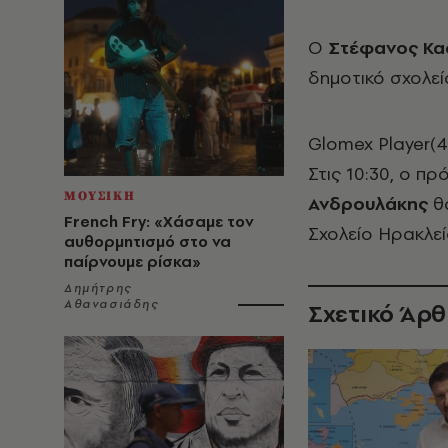
Ο
Στέφανος Κα
δημοτικό σχολεί
Glomex Player(
Στις 10:30, ο 
ΜΟΥΣΙΚΗ
Ανδρουλάκης
θα
French Fry: «Χάσαμε τον
Σχολείο Ηρακλεί
αυθορμητισμό στο να
παίρνουμε ρίσκα»
Δημήτρης
Αθανασιάδης
Σχετικό Άρ