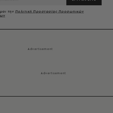
μαι την
Πολιτική Προστασίας Προσωπικών
νων