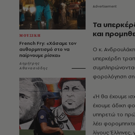
Τα υπερκέρ
και προμηθ
ΜΟΥΣΙΚΗ
French Fry: «Χάσαμε τον
Ο κ. Ανδρουλάκ
αυθορμητισμό στο να
παίρνουμε ρίσκα»
υπερκέρδη τραπ
Δημήτρης
συμπληρώνοντας ό
Αθανασιάδης
φορολόγηση σημα
«Ή θα έχουμε ισ
έχουμε άδικη φο
υπηρετώ το πρώτ
λέει φορομπηχτικ
λίγους Έλληνες, 