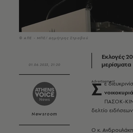
© ΑΠΕ - ΜΠΕ/ Δημήτρης Στραβού
Εκλογές 20
μερίσματα 
01.06.2023, 21:20
Σ
ε διευκρινί
νοικοκυριά
ΠΑΣΟΚ-ΚΙ
δελτίο ειδήσεων
Newsroom
Ο κ. Ανδρουλάκη