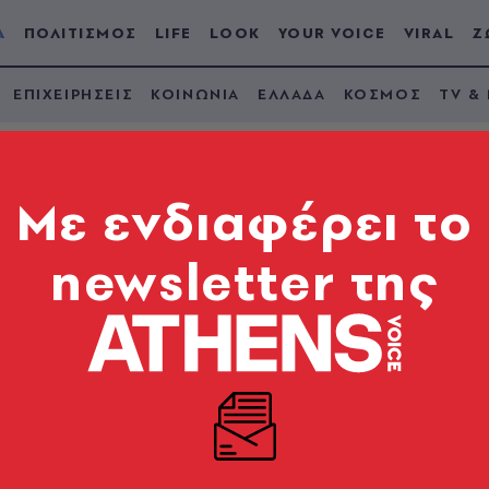
Α
ΠΟΛΙΤΙΣΜΟΣ
LIFE
LOOK
YOUR VOICE
VIRAL
Ζ
ΕΠΙΧΕΙΡΗΣΕΙΣ
ΚΟΙΝΩΝΙΑ
ΕΛΛΑΔΑ
ΚΟΣΜΟΣ
TV &
Mε ενδιαφέρει το
newsletter της
ρο στα μερίσματα 
 -15% πάνω από 100
 του ΠΑΣΟΚ - ΚΙΝΑΛ