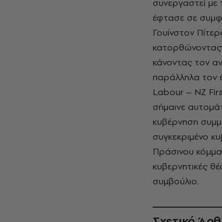
συνεργαστεί με 
έφτασε σε συμφω
Γουίνστον Πίτερς
κατορθώνοντας 
κάνοντας τον αν
παράλληλα τον 
Labour – NZ Fir
σήμαινε αυτομά
κυβέρνηση συμμα
συγκεκριμένο κυ
Πράσινου κόμμα
κυβερνητικές θέ
συμβούλιο.
Σχετικό Άρ