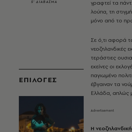
γραφτεί τα πάντ
5’ ΔΙΑΒΑΣΜΑ
λούπα, τη στιγμ
μόνο από το πρω
Σε ό,τι αφορά τ
νεοζηλανδικές ε
τεράστιες ουσια
εκείνες οι εκλο
παγιωμένο πολιτ
EΠΙΛΟΓΈΣ
έβγαιναν τα νούμ
Ελλάδα, απλώς μ
Η νεοζηλανδικ