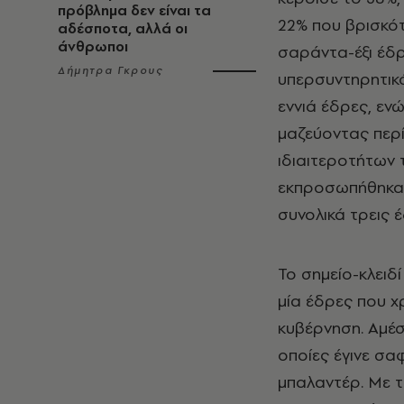
πρόβλημα δεν είναι τα
22% που βρισκότ
αδέσποτα, αλλά οι
άνθρωποι
σαράντα-έξι έδρ
Δήμητρα Γκρους
υπερσυντηρητικό
εννιά έδρες, εν
μαζεύοντας περ
ιδιαιτεροτήτων 
εκπροσωπήθηκαν
συνολικά τρεις 
Το σημείο-κλειδί
μία έδρες που χ
κυβέρνηση. Αμέσ
οποίες έγινε σα
μπαλαντέρ. Με τ