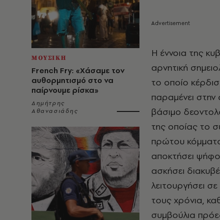
Η έννοια της κυ
ΜΟΥΣΙΚΗ
αρνητική σημειο
French Fry: «Χάσαμε τον
αυθορμητισμό στο να
το οποίο κέρδισ
παίρνουμε ρίσκα»
παραμένει στην 
Δημήτρης
βάσιμο δεοντολ
Αθανασιάδης
της οποίας το σ
πρώτου κόμματος
αποκτήσει ψήφο 
ασκήσει διακυβέ
λειτουργήσει σ
τους χρόνια, κα
συμβούλια πρόε