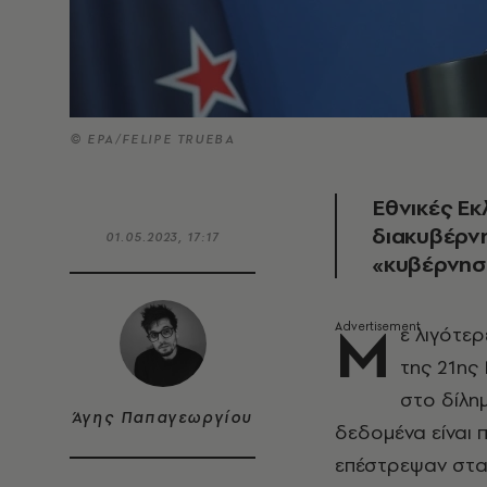
© EPA/FELIPE TRUEBA
Εθνικές Εκ
διακυβέρνη
01.05.2023, 17:17
«κυβέρνησ
Μ
ε λιγότε
της 21ης
στο δίλη
Άγης Παπαγεωργίου
δεδομένα είναι 
επέστρεψαν στα 