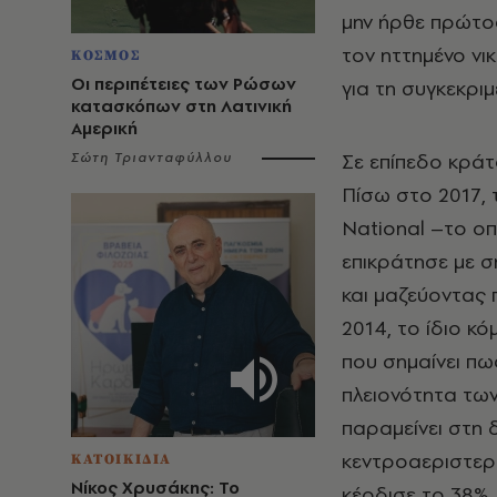
μην ήρθε πρώτο
τον ηττημένο νι
ΚΟΣΜΟΣ
Οι περιπέτειες των Ρώσων
για τη συγκεκριμ
κατασκόπων στη Λατινική
Αμερική
Σε επίπεδο κράτο
Σώτη Τριανταφύλλου
Πίσω στο 2017, 
National –το οπ
επικράτησε με 
και μαζεύοντας 
2014, το ίδιο κό
που σημαίνει πω
πλειονότητα τω
παραμείνει στη 
κεντροαεριστερ
ΚΑΤΟΙΚΙΔΙΑ
Νίκος Χρυσάκης: Το
κέρδισε το 38%,