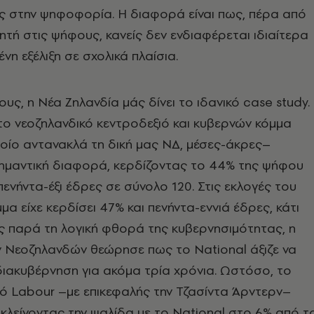
ς στην ψηφοφορία. Η διαφορά είναι πως, πέρα από
κητή στις ψήφους, κανείς δεν ενδιαφέρεται ιδιαίτερα
ένη εξέλιξη σε σχολικά πλαίσια.
υς, η Νέα Ζηλανδία μάς δίνει το ιδανικό case study.
το νεοζηλανδικό κεντροδεξιό και κυβερνών κόμμα
οίο αντανακλά τη δική μας ΝΔ, μέσες-άκρες–
σημαντική διαφορά, κερδίζοντας το 44% της ψήφου
πενήντα-έξι έδρες σε σύνολο 120. Στις εκλογές του
μμα είχε κερδίσει 47% και πενήντα-εννιά έδρες, κάτι
ς παρά τη λογική φθορά της κυβερνησιμότητας, η
ν Νεοζηλανδών θεώρησε πως το National άξιζε να
διακυβέρνηση για ακόμα τρία χρόνια. Ωστόσο, το
ό Labour –με επικεφαλής την Τζασίντα Άρντερν–
 κλείνοντας την ψαλίδα με το National στο 6% από τ