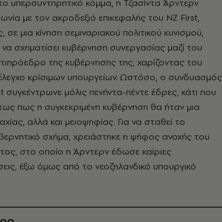
το υπερσυντηρητικό κόμμα, η Τζασίντα Άρντερν
νία με τον ακροδεξιό επικεφαλής του NZ First,
, σε μια κίνηση σεμιναριακού πολιτικού κυνισμού,
να σχηματίσει κυβέρνηση συνεργασίας μαζί του
τιπρόεδρο της κυβέρνησης της, χαρίζοντας του
έλεγχο κρίσιμων υπουργείων. Ωστόσο, ο συνδυασμός
st συγκέντρωνε μόλις πενήντα-πέντε έδρες, κάτι που
τως πως η συγκεκριμένη κυβέρνηση θα ήταν μια
χίας, αλλά και μειοψηφίας. Για να σταθεί το
βερνητικό σχήμα, χρειάστηκε η ψήφος ανοχής του
τος, στο οποίο η Άρντερν έδωσε καίριες
σεις, έξω όμως από το νεοζηλανδικό υπουργικό
θρο