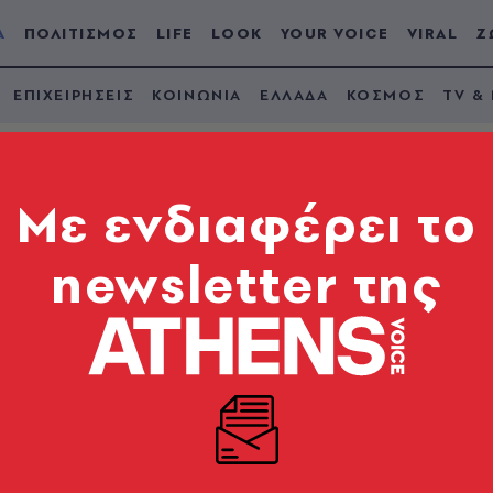
Α
ΠΟΛΙΤΙΣΜΟΣ
LIFE
LOOK
YOUR VOICE
VIRAL
Ζ
ΕΠΙΧΕΙΡΗΣΕΙΣ
ΚΟΙΝΩΝΙΑ
ΕΛΛΑΔΑ
ΚΟΣΜΟΣ
TV &
Mε ενδιαφέρει το
newsletter της
ένων: το μάθημα απ
ήθηκε κερδίζοντας τις εκλογές του 2017