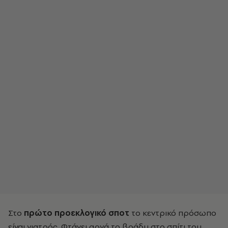
Στο
πρώτο προεκλογικό σποτ
το κεντρικό πρόσωπο
είναι γιατρός. Φτάνει αργά το βράδυ στο σπίτι του