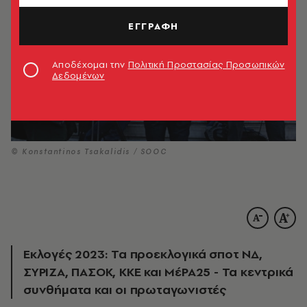
ΕΓΓΡΑΦΗ
Αποδέχομαι την
Πολιτική Προστασίας Προσωπικών
Δεδομένων
© Konstantinos Tsakalidis / SOOC
Εκλογές 2023: Τα προεκλογικά σποτ ΝΔ,
ΣΥΡΙΖΑ, ΠΑΣΟΚ, ΚΚΕ και ΜέΡΑ25 - Τα κεντρικά
συνθήματα και οι πρωταγωνιστές