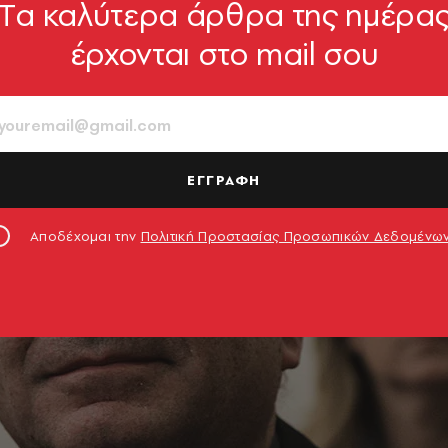
Tα καλύτερα άρθρα της ημέρα
έρχονται στο mail σου
ΕΓΓΡΑΦΗ
Αποδέχομαι την
Πολιτική Προστασίας Προσωπικών Δεδομένω