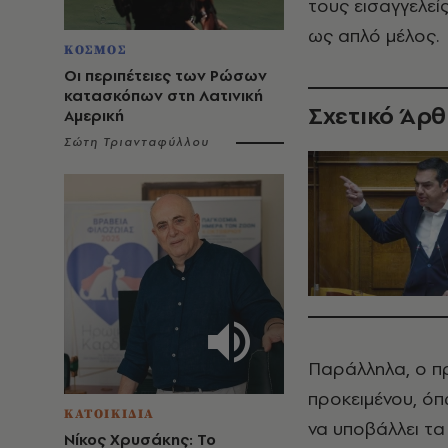
τους εισαγγελεί
ως απλό μέλος.
ΚΟΣΜΟΣ
Οι περιπέτειες των Ρώσων
κατασκόπων στη Λατινική
Σχετικό Άρ
Αμερική
Σώτη Τριανταφύλλου
Παράλληλα, ο πρ
προκειμένου, όπω
ΚΑΤΟΙΚΙΔΙΑ
να υποβάλλει τα
Νίκος Χρυσάκης: Το