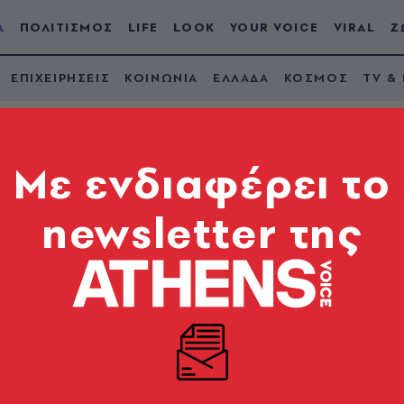
Α
ΠΟΛΙΤΙΣΜΟΣ
LIFE
LOOK
YOUR VOICE
VIRAL
Ζ
ΕΠΙΧΕΙΡΗΣΕΙΣ
ΚΟΙΝΩΝΙΑ
ΕΛΛΑΔΑ
ΚΟΣΜΟΣ
TV &
Mε ενδιαφέρει το
newsletter της
: Αίτημα του προέδ
ημέρωση της Βουλής