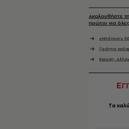
Ακολουθήστε τη
πρώτοι για όλες
«Μπόνους» 30
Γιγάντιο καλα
Καιρός: Αλλα
Ε
Γ
Tα καλύ
EMAIL