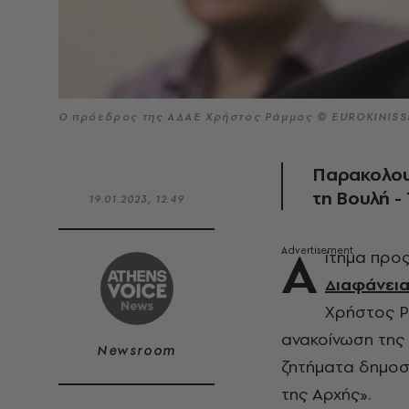
Ο πρόεδρος της ΑΔΑΕ Χρήστος Ράμμος © EUROKINIS
Παρακολου
τη Βουλή -
19.01.2023, 12:49
Α
ίτημα προ
Διαφάνεια
Χρήστος Ρ
ανακοίνωση της 
Newsroom
ζητήματα δημοσ
της Αρχής».