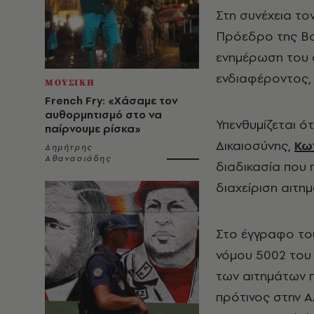
Στη συνέχεια τον
Πρόεδρο της Βο
ενημέρωση του 
ενδιαφέροντος, 
ΜΟΥΣΙΚΗ
French Fry: «Χάσαμε τον
αυθορμητισμό στο να
Υπενθυμίζεται ό
παίρνουμε ρίσκα»
Δικαιοσύνης,
Κω
Δημήτρης
Αθανασιάδης
διαδικασία που
διαχείριση αιτη
Στο έγγραφο του
νόμου 5002 του 
των αιτημάτων π
πρότινος στην 