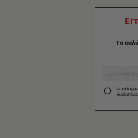
Ε
Γ
Tα καλύ
EMAIL
Αποδέχο
Δεδομέ