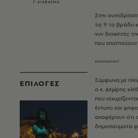
1’ ΔΙΑΒΑΣΜΑ
Στην συνεδρίαση
τις 9 το βράδυ 
νυν διοικητές τ
που εποπτεύουν 
Σύμφωνα με πλη
EΠΙΛΟΓΈΣ
ο κ. Δεμίρης κλ
που ισχυρίζοντα
έντυπο και ψηφι
αναφέρουν ότι ο
δημοσιεύματα ψ