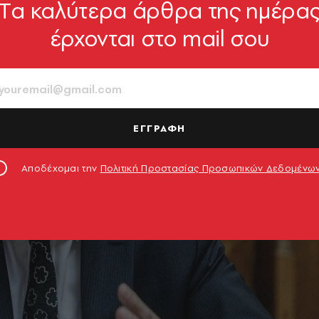
Tα καλύτερα άρθρα της ημέρα
έρχονται στο mail σου
ΕΓΓΡΑΦΗ
Αποδέχομαι την
Πολιτική Προστασίας Προσωπικών Δεδομένω