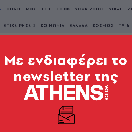
Α
ΠΟΛΙΤΙΣΜΟΣ
LIFE
LOOK
YOUR VOICE
VIRAL
Ζ
ΕΠΙΧΕΙΡΗΣΕΙΣ
ΚΟΙΝΩΝΙΑ
ΕΛΛΑΔΑ
ΚΟΣΜΟΣ
TV &
Mε ενδιαφέρει το
newsletter της
 καταστροφή υλικού
ν στην ΕΥΠ»