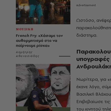
Ωστόσο, ανέφερε
παρακολούθηση ,
ΜΟΥΣΙΚΗ
διάστημα.
French Fry: «Χάσαμε τον
αυθορμητισμό στο να
παίρνουμε ρίσκα»
Παρακολουθή
Δημήτρης
Αθανασιάδης
υπογραφές 
Ανδρουλάκ
Νωρίτερα, για 
έκανε λόγο, σύμ
Βασιλική Βλάχου
Επιβεβαίωσε τις
του κινητού τη