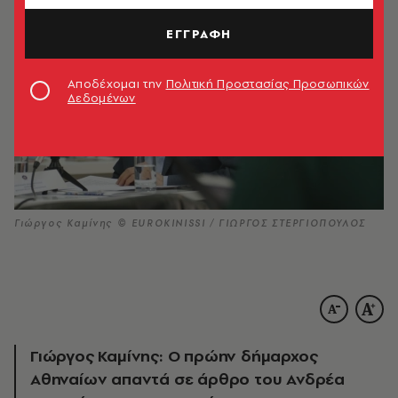
ΕΓΓΡΑΦΗ
Αποδέχομαι την
Πολιτική Προστασίας Προσωπικών
Δεδομένων
Γιώργος Καμίνης © EUROKINISSI / ΓΙΩΡΓΟΣ ΣΤΕΡΓΙΟΠΟΥΛΟΣ
Γιώργος Καμίνης: Ο πρώην δήμαρχος
Αθηναίων απαντά σε άρθρο του Ανδρέα