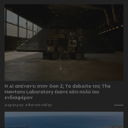
Η AI απέναντι στην Gen Z; Το debAIte της The
Newtons Laboratory έκανε κάτι πολύ πιο
ενδιαφέρον
Δημήτρης Αθανασιάδης