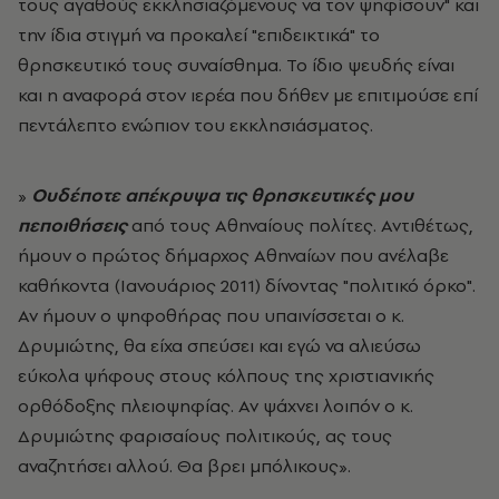
τους αγαθούς εκκλησιαζόμενους να τον ψηφίσουν" και
την ίδια στιγμή να προκαλεί "επιδεικτικά" το
θρησκευτικό τους συναίσθημα. Το ίδιο ψευδής είναι
και η αναφορά στον ιερέα που δήθεν με επιτιμούσε επί
πεντάλεπτο ενώπιον του εκκλησιάσματος.
»
Ουδέποτε απέκρυψα τις θρησκευτικές μου
πεποιθήσεις
από τους Αθηναίους πολίτες. Αντιθέτως,
ήμουν ο πρώτος δήμαρχος Αθηναίων που ανέλαβε
καθήκοντα (Ιανουάριος 2011) δίνοντας "πολιτικό όρκο".
Αν ήμουν ο ψηφοθήρας που υπαινίσσεται ο κ.
Δρυμιώτης, θα είχα σπεύσει και εγώ να αλιεύσω
εύκολα ψήφους στους κόλπους της χριστιανικής
ορθόδοξης πλειοψηφίας. Αν ψάχνει λοιπόν ο κ.
Δρυμιώτης φαρισαίους πολιτικούς, ας τους
αναζητήσει αλλού. Θα βρει μπόλικους».