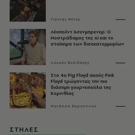
Γιάννης Νένες
Λέοπολντ Άσενμπρενερ: Ο
Νοστράδαμος της AI και το
στοίχημα των δισεκατομμυρίων
Λουκάς Βελιδάκης
Στο 4ο Pig Floyd ακούς Pink
Floyd τρώγοντας την πιο
διάσημη γουρνοπούλα της
Κορινθίας
Νατάσσα Καρυστινού
ΣΤΗΛΕΣ