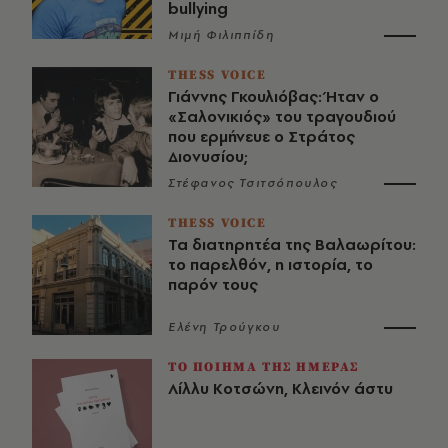
bullying
Μιμή Φιλιππίδη
THESS VOICE
Γιάννης Γκουλιόβας: Ήταν ο
«Σαλονικιός» του τραγουδιού
που ερμήνευε ο Στράτος
Διονυσίου;
Στέφανος Τσιτσόπουλος
THESS VOICE
Τα διατηρητέα της Βαλαωρίτου:
το παρελθόν, η ιστορία, το
παρόν τους
Ελένη Τρούγκου
ΤΟ ΠΟΙΗΜΑ ΤΗΣ ΗΜΕΡΑΣ
Λίλλυ Κοτσώνη, Κλεινόν άστυ