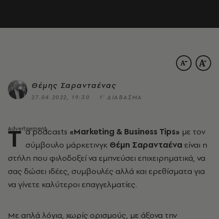
Θέμης Σαρανταένας
27.04.2022, 19:30
1’ ΔΙΑΒΑΣΜΑ
Τ
α podcasts
«Marketing & Business Tips»
με τον
σύμβουλο μάρκετινγκ
Θέμη Σαρανταένα
είναι η
στήλη που φιλοδοξεί να εμπνεύσει επιχειρηματικά, να
σας δώσει ιδέες, συμβουλές αλλά και ερεθίσματα για
να γίνετε καλύτεροι επαγγελματίες.
Με απλά λόγια, χωρίς ορισμούς, με άξονα την