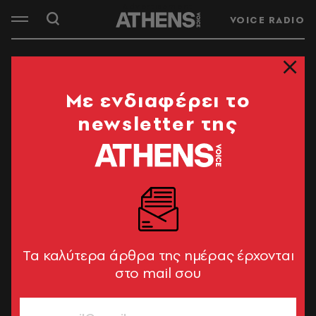
VOICE RADIO
Mε ενδιαφέρει το
newsletter της
Tα καλύτερα άρθρα της ημέρας έρχονται
στο mail σου