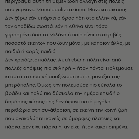
περιγράψει αυτή τη θεμελιώδη αλλαγή στις πόλεις
που γερνάνε. Monolocalizzazione. Μονοκατοίκηση;
Δεν ξέρω εάν υπάρχει ο όρος ήδη στα ελληνικά, εάν
τον αποδίδω σωστά, εάν η Αθήνα είναι τόσο
γερασμένη όσο το Μιλάνο ή ποιο είναι το ακριβές
ποσοστό εκείνων που ζουν μόνοι, με κάποιον άλλο, με
παιδιά ή χωρίς παιδιά.
Δεν χρειάζεται κιόλας. Αυτή εδώ η πόλη είναι από
πολλές απόψεις πιο σκληρή – ήταν πάντα. Πολεμούσε
κι αυτή τη φυσική αποξένωση και τη μοναξιά της
μητρόπολης. Όμως την πολεμούσε πιο εύκολα το
βράδυ και πολύ πιο δύσκολα την ημέρα επειδή ο
δημόσιος χώρος της δεν άφηνε ποτέ μεγάλα
περιθώρια στη συνάθροιση, σε εκείνη την κοινή ζωή
που ανακαλύπτει κανείς σε όμορφες πλατείες και
πάρκα. Δεν είχε πάρκα ή, αν είχε, ήταν κακοποιημένα.