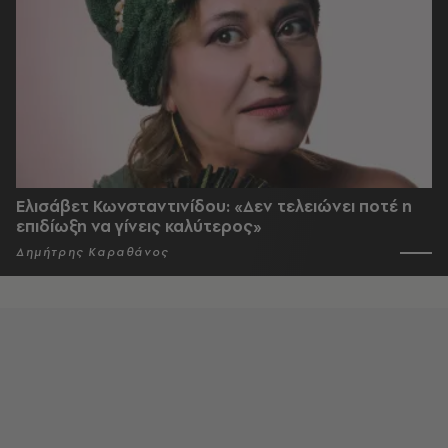
Ελισάβετ Κωνσταντινίδου: «Δεν τελειώνει ποτέ η
επιδίωξη να γίνεις καλύτερος»
Δημήτρης Καραθάνος