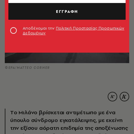
ΕΓΓΡΑΦΗ
Αποδέχομαι την
Πολιτική Προστασίας Προσωπικών
Δεδομένων
©EPA/MATTEO CORNER
Tο Μιλάνο βρίσκεται αντιμέτωπο με ένα
ύπουλο σύνδρομο εγκατάλειψης, με εκείνη
την εξίσου αόρατη επιδημία της αποξένωσης