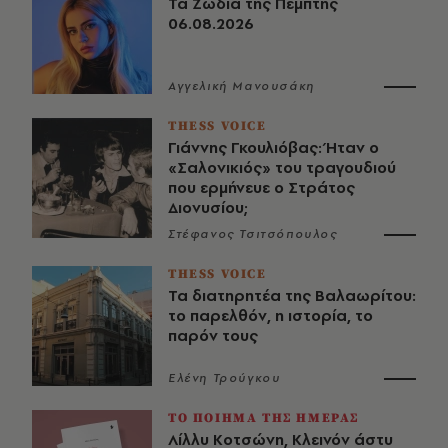
Τα Ζώδια της Πέμπτης
06.08.2026
Αγγελική Μανουσάκη
THESS VOICE
Γιάννης Γκουλιόβας: Ήταν ο
«Σαλονικιός» του τραγουδιού
που ερμήνευε ο Στράτος
Διονυσίου;
Στέφανος Τσιτσόπουλος
THESS VOICE
Τα διατηρητέα της Βαλαωρίτου:
το παρελθόν, η ιστορία, το
παρόν τους
Ελένη Τρούγκου
ΤΟ ΠΟΙΗΜΑ ΤΗΣ ΗΜΕΡΑΣ
Λίλλυ Κοτσώνη, Κλεινόν άστυ