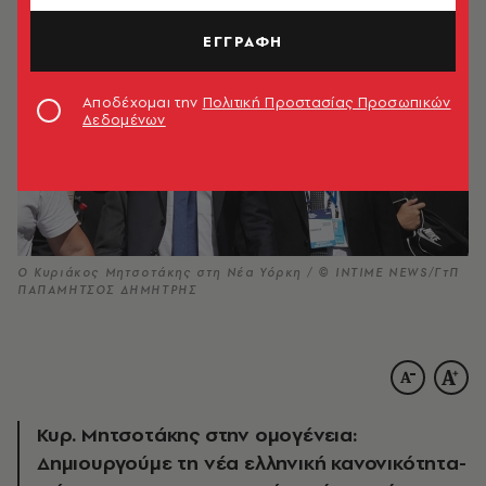
ΕΓΓΡΑΦΗ
Αποδέχομαι την
Πολιτική Προστασίας Προσωπικών
Δεδομένων
Ο Κυριάκος Μητσοτάκης στη Νέα Υόρκη / © INTIME NEWS/ΓτΠ
ΠΑΠΑΜΗΤΣΟΣ ΔΗΜΗΤΡΗΣ
Κυρ. Μητσοτάκης στην ομογένεια:
Δημιουργούμε τη νέα ελληνική κανονικότητα-