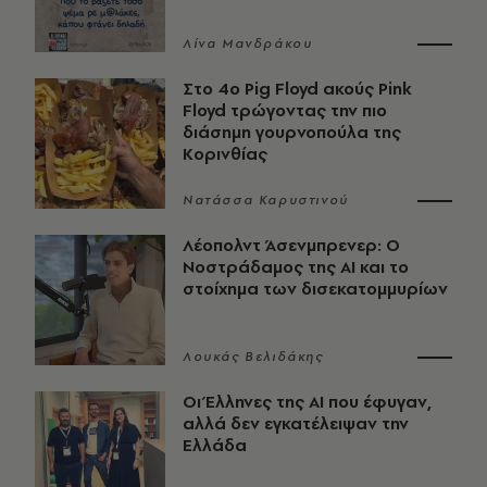
Λίνα Μανδράκου
Στο 4ο Pig Floyd ακούς Pink
Floyd τρώγοντας την πιο
διάσημη γουρνοπούλα της
Κορινθίας
Νατάσσα Καρυστινού
Λέοπολντ Άσενμπρενερ: Ο
Νοστράδαμος της AI και το
στοίχημα των δισεκατομμυρίων
Λουκάς Βελιδάκης
Οι Έλληνες της ΑΙ που έφυγαν,
αλλά δεν εγκατέλειψαν την
Ελλάδα