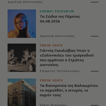
Αγγελική Μανουσάκη
COSMIC TELEGRAM
Τα Ζώδια της Πέμπτης
06.08.2026
Αγγελική Μανουσάκη
THESS VOICE
Γιάννης Γκουλιόβας: Ήταν ο
«Σαλονικιός» του τραγουδιού
που ερμήνευε ο Στράτος
Διονυσίου;
Στέφανος Τσιτσόπουλος
THESS VOICE
Τα διατηρητέα της Βαλαωρίτου:
το παρελθόν, η ιστορία, το
παρόν τους
Ελένη Τρούγκου