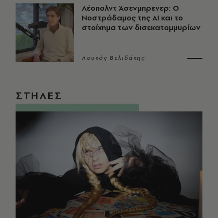
Λέοπολντ Άσενμπρενερ: Ο
Νοστράδαμος της AI και το
στοίχημα των δισεκατομμυρίων
Λουκάς Βελιδάκης
ΣΤΗΛΕΣ