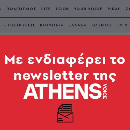
Α
ΠΟΛΙΤΙΣΜΟΣ
LIFE
LOOK
YOUR VOICE
VIRAL
Ζ
ΕΠΙΧΕΙΡΗΣΕΙΣ
ΚΟΙΝΩΝΙΑ
ΕΛΛΑΔΑ
ΚΟΣΜΟΣ
TV &
Mε ενδιαφέρει το
newsletter της
again, που έλεγε ο Γι
άκη για τη συζήτηση για τη μνημονιακή ζωή