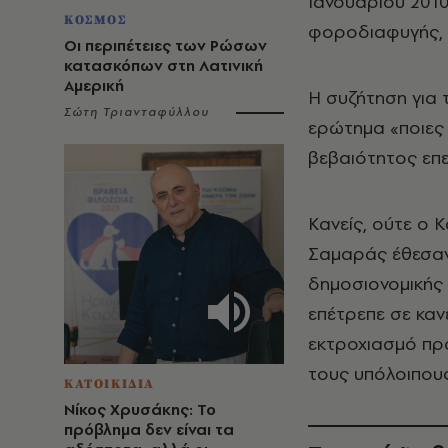
Ιανουαρίου 2010 
ΚΟΣΜΟΣ
φοροδιαφυγής, τ
Οι περιπέτειες των Ρώσων
κατασκόπων στη Λατινική
Αμερική
Η συζήτηση για 
Σώτη Τριανταφύλλου
ερώτημα «ποιες 
βεβαιότητος επε
Κανείς, ούτε ο 
Σαμαράς έθεσαν
δημοσιονομικής 
επέτρεπε σε καν
εκτροχιασμό προ
τους υπόλοιπους
ΚΑΤΟΙΚΙΔΙΑ
Νίκος Χρυσάκης: Το
πρόβλημα δεν είναι τα