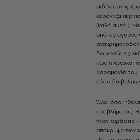
εκδόσεων χρέους
καβάντζα περίπο
(καλό αυτό!). Μ
από τις αγορές 
αναχρηματοδότησ
δει κανείς τις ε
πως η χρεοκοπία
Καραμανλή του 1
πόσο θα βελτιω
Όλοι όσοι ήθελα
προβλήματος. Η 
ήταν τεράστιο -
απόκρυψη των ε
εξυπηρετούσε τη