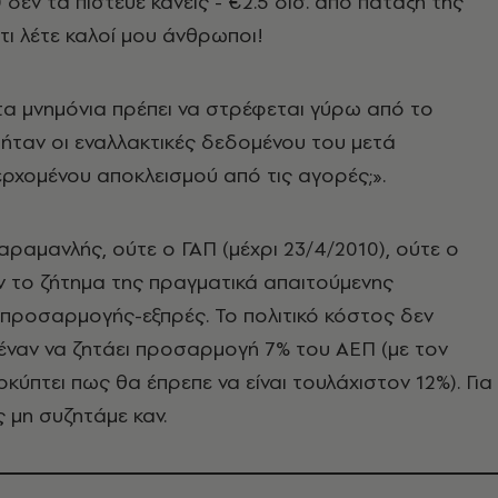
δεν τα πίστευε κανείς - €2.5 δισ. από πάταξη της
ι λέτε καλοί μου άνθρωποι!
τα μνημόνια πρέπει να στρέφεται γύρω από το
ήταν οι εναλλακτικές δεδομένου του μετά
ρχομένου αποκλεισμού από τις αγορές;».
Καραμανλής, ούτε ο ΓΑΠ (μέχρι 23/4/2010), ούτε ο
 το ζήτημα της πραγματικά απαιτούμενης
προσαρμογής-εξπρές. Το πολιτικό κόστος δεν
έναν να ζητάει προσαρμογή 7% του ΑΕΠ (με τον
κύπτει πως θα έπρεπε να είναι τουλάχιστον 12%). Για
 μη συζητάμε καν.