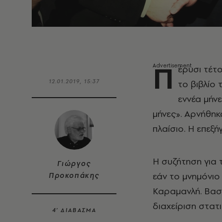
Π
έρυσι τέτο
12.01.2019, 15:37
το βιβλίο
εννέα μήν
μήνες». Αρνήθηκ
πλαίσιο. Η επεξ
Η συζήτηση για 
Γιώργος
εάν το μνημόνιο
Προκοπάκης
Καραμανλή. Βασι
διαχείριση στατ
4’ ΔΙΑΒΑΣΜΑ