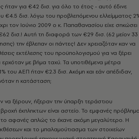
 ήταν για €42 δισ. για όλο το έτος - αυτό έδινε
υ €4.5 δισ. λόγω του προβλεπόμενου ελλείμματος 2
έχρι τον Ιούνιο 2009 ο κ. Παπαθανασίου είχε σηκώσει
€62 δισ.! Αυτή τη διαφορά των €29 δισ. (62 μείον 33
ης) την έβλεπαν οι πάντες! Δεν χρειαζόταν καν να
κθέσεις εκτέλεσης του προϋπολογισμού για να ξέρει
 ερχόταν με βήμα ταχύ. Τα υποτιθέμενα μέτρα
% του ΑΕΠ ήταν €2.3 δισ. Ακόμη και εάν απέδιδαν,
νόταν η κατάσταση;
ν να ξέρουν, ήξεραν την ύπαρξη τεράστιου
βροχή έκπληκτων είναι αστείο. Το εμφανές πρόβλημ
 το αφανές απλώς το έκανε ακόμη μεγαλύτερο. Η
κθέσεων και το μπαλαμούτιασμα των στοιχείων
ν προεκλογική επικοινωνιακή στρατηγική Καραμανλή 