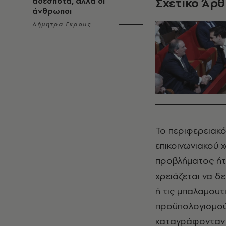
Σχετικό Άρ
αδέσποτα, αλλά οι
άνθρωποι
Δήμητρα Γκρους
Το περιφερειακό
επικοινωνιακού 
προβλήματος ήτα
χρειάζεται να δ
ή τις μπαλαμουτ
προϋπολογισμού
καταγράφονταν 