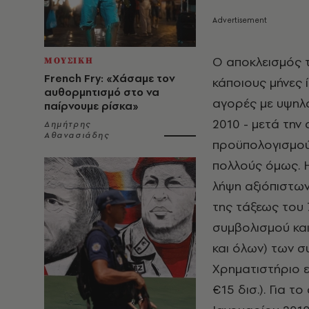
Ο αποκλεισμός τ
ΜΟΥΣΙΚΗ
French Fry: «Χάσαμε τον
κάποιους μήνες 
αυθορμητισμό στο να
αγορές με υψηλά
παίρνουμε ρίσκα»
2010 - μετά την
Δημήτρης
Αθανασιάδης
προϋπολογισμού 
πολλούς όμως. 
λήψη αξιόπιστων 
της τάξεως του
συμβολισμού κα
και όλων) των σ
Χρηματιστήριο ε
€15 δισ.). Για τ