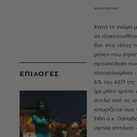
Κατά τη γνώμη μ
να εξακολουθήσε
δισ. στο τέλος 
μόνον που έπρεπ
προϋπόθεση πως
EΠΙΛΟΓΈΣ
ισοσκελισμένοι 
6% του ΑΕΠ της 
(με μέσο χρόνο 
αντλεί από τις 
ισχυρίζεται πως 
Ήδη ο κ. Παπαθα
υψηλά επιτόκια 