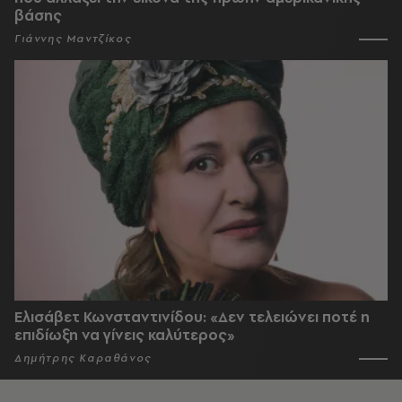
βάσης
Γιάννης Μαντζίκος
Ελισάβετ Κωνσταντινίδου: «Δεν τελειώνει ποτέ η
επιδίωξη να γίνεις καλύτερος»
Δημήτρης Καραθάνος