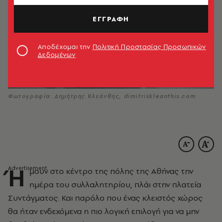
ΕΓΓΡΑΦΗ
Αποδέχομαι την
Πολιτική Προστασίας Προσωπικών
Δεδομένων
Φωτογραφία: Δημήτρης Κλεάνθης, dimitriskleanthis.com
Ή
μουν στο κέντρο της πόλης της Αθήνας την
ημέρα του συλλαλητηρίου, πλάι στην πλατεία
Συντάγματος. Και παρόλο που ένας κλειστός χώρος
θα ήταν ενδεχόμενα η πιο λογική επιλογή για να μην