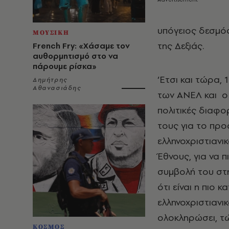
υπόγειος δεσμό
ΜΟΥΣΙΚΗ
της Δεξιάς.
French Fry: «Χάσαμε τον
αυθορμητισμό στο να
πάρουμε ρίσκα»
‘Ετσι και τώρα,
Δημήτρης
Αθανασιάδης
των ΑΝΕΛ και ο
πολιτικές διαφο
τους για το προ
ελληνοχριστιαν
Έθνους, για να 
συμβολή του στ
ότι είναι η πιο 
ελληνοχριστιανι
ολοκληρώσει, τ
ΚΟΣΜΟΣ