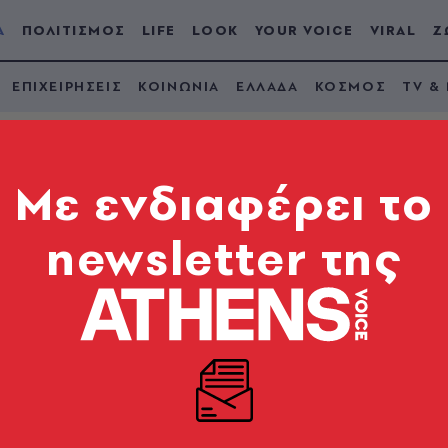
Α
ΠΟΛΙΤΙΣΜΟΣ
LIFE
LOOK
YOUR VOICE
VIRAL
Ζ
ΕΠΙΧΕΙΡΗΣΕΙΣ
ΚΟΙΝΩΝΙΑ
ΕΛΛΑΔΑ
ΚΟΣΜΟΣ
TV &
Mε ενδιαφέρει το
newsletter της
α - Γονυκλισία
είναι το αντίστοιχο του ηθικού πλεονεκτήματος των