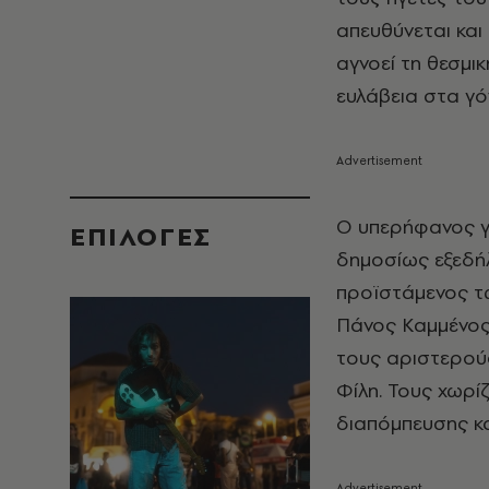
απευθύνεται κα
αγνοεί τη θεσμι
ευλάβεια στα γό
Ο υπερήφανος γι
EΠΙΛΟΓΈΣ
δημοσίως εξεδή
προϊστάμενος τ
Πάνος Καμμένος. 
τους αριστερούς
Φίλη. Τους χωρί
διαπόμπευσης κα