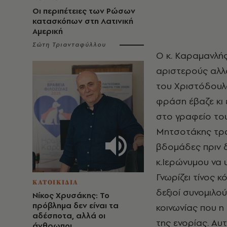
Οι περιπέτειες των Ρώσων
κατασκόπων στη Λατινική
Αμερική
Σώτη Τριανταφύλλου
Ο κ. Καραμανλής
αριστερούς αλλ
του Χριστόδουλο
φράση έβαζε κι 
στο γραφείο του
Μητσοτάκης τρά
βδομάδες πριν δ
κ.Ιερώνυμου να 
Γνωρίζει τίνος κ
ΚΑΤΟΙΚΙΔΙΑ
δεξιοί συνομιλο
Νίκος Χρυσάκης: Το
πρόβλημα δεν είναι τα
κοινωνίας που η
αδέσποτα, αλλά οι
της ενορίας. Αυ
άνθρωποι