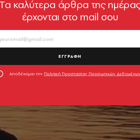
Tα καλύτερα άρθρα της ημέρα
έρχονται στο mail σου
ΕΓΓΡΑΦΗ
Αποδέχομαι την
Πολιτική Προστασίας Προσωπικών Δεδομένω