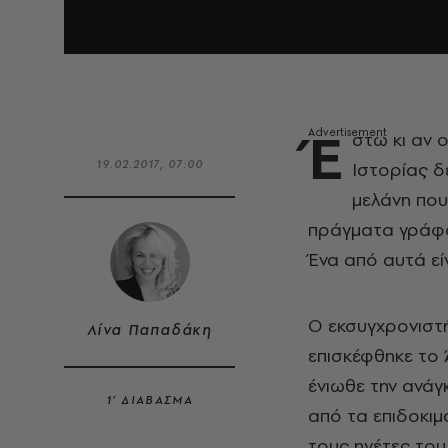
Έ
στω κι αν 
19.02.2017, 07:00
Ιστορίας δε
μελάνη που
πράγματα γράφον
Ένα από αυτά είν
Ο εκσυγχρονιστή
Λίνα Παπαδάκη
επισκέφθηκε το 
ένιωθε την ανάγκ
1’ ΔΙΑΒΑΣΜΑ
από τα επιδοκιμ
τους ηγέτες του