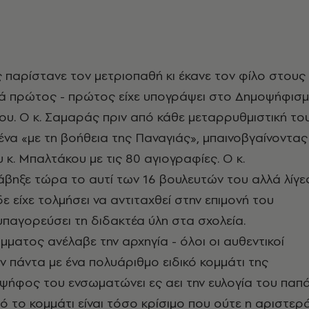
 παρίστανε τον μετριοπαθή κι έκανε τον φίλο στους
ά πρώτος - πρώτος είχε υπογράψει στο Δημοψήφισ
υ. Ο κ. Σαμαράς πριν από κάθε μεταρρυθμιστική το
ένα «με τη βοήθεια της Παναγιάς», μπαινοβγαίνοντας
 κ. Μπαλτάκου με τις 80 αγιογραφίες. Ο κ.
βηξε τώρα το αυτί των 16 βουλευτών του αλλά λίγε
ε είχε τολμήσει να αντιταχθεί στην επιμονή του
υπαγορεύσει τη διδακτέα ύλη στα σχολεία.
όμματος ανέλαβε την αρχηγία - όλοι οι αυθεντικοί
ύν πάντα με ένα πολυάριθμο ειδικό κομμάτι της
 ψήφος του ενσωματώνει ες αει την ευλογία του παπ
τό το κομμάτι είναι τόσο κρίσιμο που ούτε η αριστερ