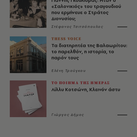
Γιάννης Γκουλιόβας: Ήταν ο
«Σαλονικιός» του τραγουδιού
που ερμήνευε ο Στράτος
Διονυσίου;
Στέφανος Τσιτσόπουλος
THESS VOICE
Τα διατηρητέα της Βαλαωρίτου:
το παρελθόν, η ιστορία, το
παρόν τους
Ελένη Τρούγκου
ΤΟ ΠΟΙΗΜΑ ΤΗΣ ΗΜΕΡΑΣ
Λίλλυ Κοτσώνη, Κλεινόν άστυ
Γιώργος Δήμος