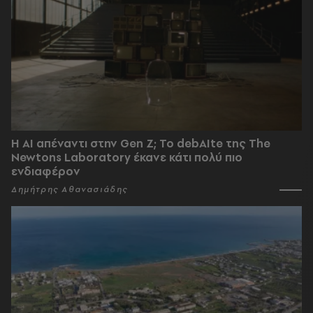
Η AI απέναντι στην Gen Z; Το debAIte της The
Newtons Laboratory έκανε κάτι πολύ πιο
ενδιαφέρον
Δημήτρης Αθανασιάδης