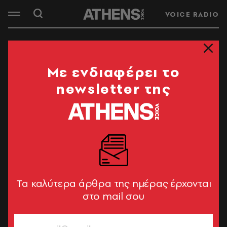
VOICE RADIO
Mε ενδιαφέρει το
newsletter της
Tα καλύτερα άρθρα της ημέρας έρχονται
στο mail σου