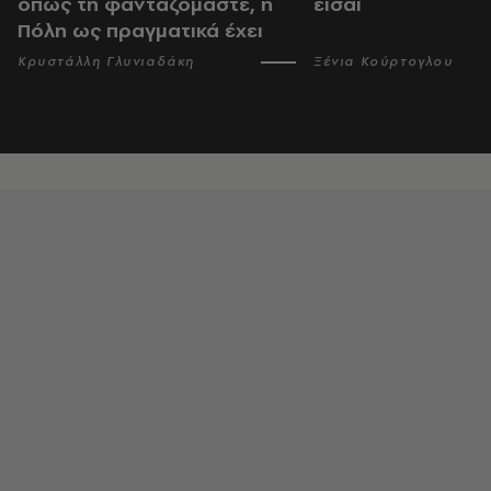
όπως τη φανταζόμαστε, η
είσαι
Πόλη ως πραγματικά έχει
Κρυστάλλη Γλυνιαδάκη
Ξένια Κούρτογλου