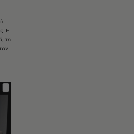
λά
ς. Η
, τη
 τον