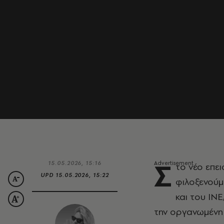
Σ
15.05.2026, 15:16
το νέο επε
UPD
15.05.2026, 15:22
φιλοξενούμ
και του ΙΝ
την οργανωμένη