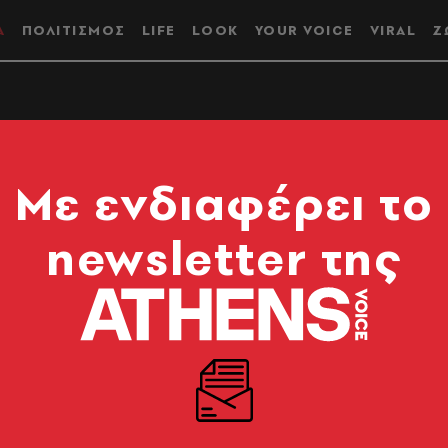
Α
ΠΟΛΙΤΙΣΜΟΣ
LIFE
LOOK
YOUR VOICE
VIRAL
Ζ
εις στα Εξάρχεια |
Mε ενδιαφέρει το
 ως δεύτερο σχολείο
newsletter της
Χρήστος Γούλας
ι τη νέα έρευνα του ΚΑΝΕΠ/ΓΣΕΕ