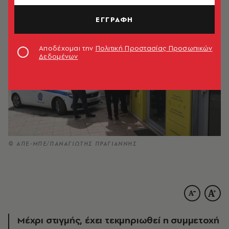
ΕΓΓΡΑΦΗ
Αποδέχομαι την
Πολιτική Προστασίας Προσωπικών
Δεδομένων
© ΑΠΕ-ΜΠΕ/ΠΑΝΑΓΙΩΤΗΣ ΠΡΑΓΙΑΝΝΗΣ
Μέχρι στιγμής, έχει τεκμηριωθεί η συμμετοχή