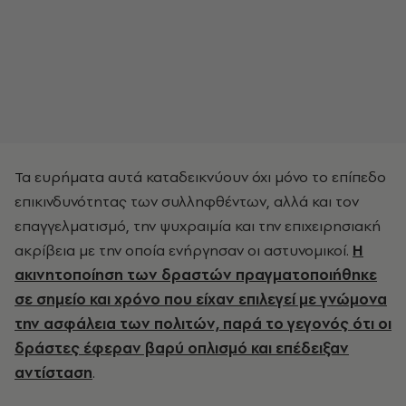
Τα ευρήματα αυτά καταδεικνύουν όχι μόνο το επίπεδο
επικινδυνότητας των συλληφθέντων, αλλά και τον
επαγγελματισμό, την ψυχραιμία και την επιχειρησιακή
ακρίβεια με την οποία ενήργησαν οι αστυνομικοί.
Η
ακινητοποίηση των δραστών πραγματοποιήθηκε
σε σημείο και χρόνο που είχαν επιλεγεί με γνώμονα
την ασφάλεια των πολιτών, παρά το γεγονός ότι οι
δράστες έφεραν βαρύ οπλισμό και επέδειξαν
αντίσταση
.