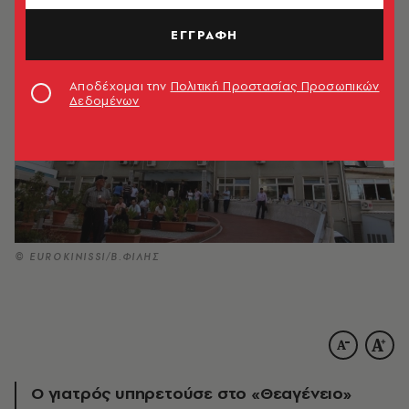
ΕΓΓΡΑΦΗ
Αποδέχομαι την
Πολιτική Προστασίας Προσωπικών
Δεδομένων
© EUROKINISSI/Β.ΦΙΛΗΣ
Ο γιατρός υπηρετούσε στο «Θεαγένειο»