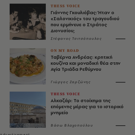
THESS VOICE
Γιάννης Γκουλιόβας: Ήταν ο
«Σαλονικιός» του τραγουδιού
που ερμήνευε ο Στράτος
Διονυσίου;
Στέφανος Τσιτσόπουλος
ON MY ROAD
Ταβέρνα Ανδρέας: κρητική
κουζίνα και μοναδική θέα στην
Αγία Τριάδα Ρεθύμνου
Γιώργος Ζαρζώνης
THESS VOICE
Αλκαζάρ: Το στοίχημα της
επόμενης μέρας για το ιστορικό
μνημείο
Βάσω Βλαχοπούλου