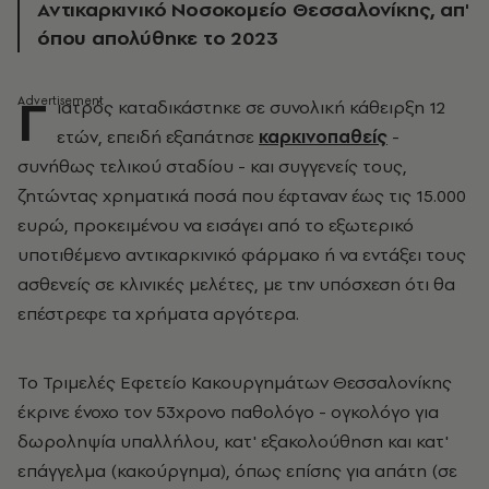
Αντικαρκινικό Νοσοκομείο Θεσσαλονίκης, απ'
όπου απολύθηκε το 2023
Γ
ιατρός καταδικάστηκε σε συνολική κάθειρξη 12
ετών, επειδή εξαπάτησε
καρκινοπαθείς
-
συνήθως τελικού σταδίου - και συγγενείς τους,
ζητώντας χρηματικά ποσά που έφταναν έως τις 15.000
ευρώ, προκειμένου να εισάγει από το εξωτερικό
υποτιθέμενο αντικαρκινικό φάρμακο ή να εντάξει τους
ασθενείς σε κλινικές μελέτες, με την υπόσχεση ότι θα
επέστρεφε τα χρήματα αργότερα.
Το Τριμελές Εφετείο Κακουργημάτων Θεσσαλονίκης
έκρινε ένοχο τον 53χρονο παθολόγο - ογκολόγο για
δωροληψία υπαλλήλου, κατ' εξακολούθηση και κατ'
επάγγελμα (κακούργημα), όπως επίσης για απάτη (σε