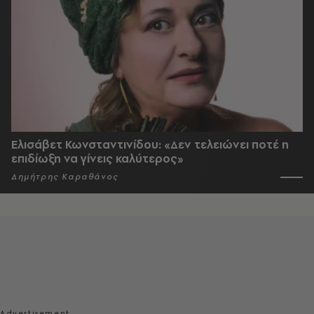
Ελισάβετ Κωνσταντινίδου: «Δεν τελειώνει ποτέ η
επιδίωξη να γίνεις καλύτερος»
Δημήτρης Καραθάνος