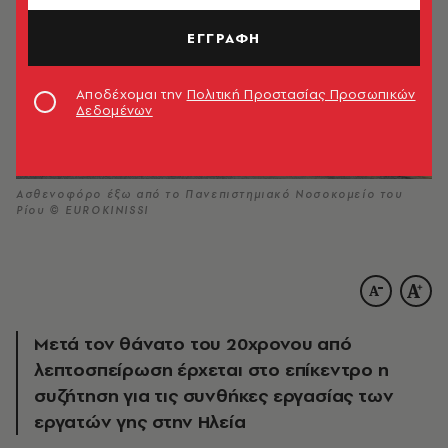
ΕΓΓΡΑΦΗ
Αποδέχομαι την
Πολιτική Προστασίας Προσωπικών
Δεδομένων
Ασθενοφόρο έξω από το Πανεπιστημιακό Νοσοκομείο του
Ρίου © EUROKINISSI
Μετά τον θάνατο του 20χρονου από
λεπτοσπείρωση έρχεται στο επίκεντρο η
συζήτηση για τις συνθήκες εργασίας των
εργατών γης στην Ηλεία