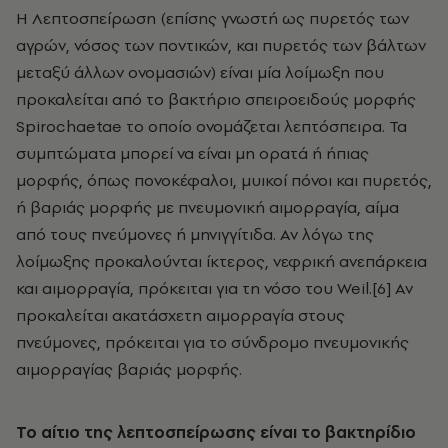
Η Λεπτοσπείρωση (επίσης γνωστή ως πυρετός των
αγρών, νόσος των ποντικών, και πυρετός των βάλτων
μεταξύ άλλων ονομασιών) είναι μία λοίμωξη που
προκαλείται από το βακτήριο σπειροειδούς μορφής
Spirochaetae το οποίο ονομάζεται λεπτόσπειρα. Τα
συμπτώματα μπορεί να είναι μη ορατά ή ήπιας
μορφής, όπως πονοκέφαλοι, μυικοί πόνοι και πυρετός,
ή βαριάς μορφής με πνευμονική αιμορραγία, αίμα
από τους πνεύμονες ή μηνιγγίτιδα. Αν λόγω της
λοίμωξης προκαλούνται ίκτερος, νεφρική ανεπάρκεια
και αιμορραγία, πρόκειται για τη νόσο του Weil.[6] Αν
προκαλείται ακατάσχετη αιμορραγία στους
πνεύμονες, πρόκειται για το σύνδρομο πνευμονικής
αιμορραγίας βαριάς μορφής.
Το αίτιο της λεπτοσπείρωσης είναι το βακτηρίδιο