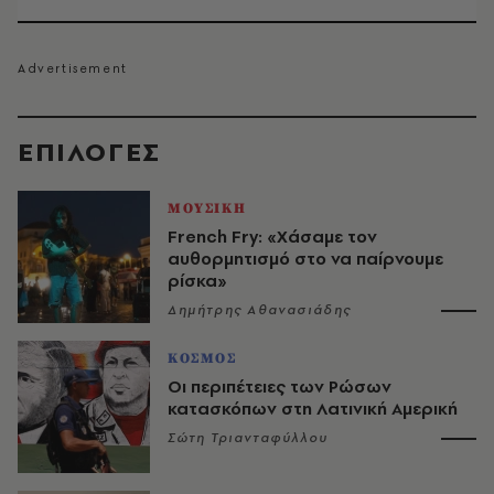
EΠΙΛΟΓΈΣ
ΜΟΥΣΙΚΗ
French Fry: «Χάσαμε τον
αυθορμητισμό στο να παίρνουμε
ρίσκα»
Δημήτρης Αθανασιάδης
ΚΟΣΜΟΣ
Οι περιπέτειες των Ρώσων
κατασκόπων στη Λατινική Αμερική
Σώτη Τριανταφύλλου