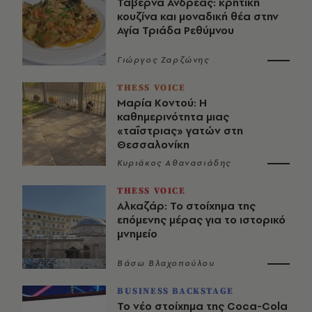
Ταβέρνα Ανδρέας: κρητική
κουζίνα και μοναδική θέα στην
Αγία Τριάδα Ρεθύμνου
Γιώργος Ζαρζώνης
THESS VOICE
Μαρία Κοντού: Η
καθημερινότητα μιας
«ταΐστριας» γατών στη
Θεσσαλονίκη
Κυριάκος Αθανασιάδης
THESS VOICE
Αλκαζάρ: Το στοίχημα της
επόμενης μέρας για το ιστορικό
μνημείο
Βάσω Βλαχοπούλου
BUSINESS BACKSTAGE
Το νέο στοίχημα της Coca-Cola