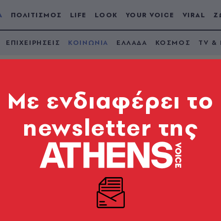
Α
ΠΟΛΙΤΙΣΜΟΣ
LIFE
LOOK
YOUR VOICE
VIRAL
Ζ
ΕΠΙΧΕΙΡΗΣΕΙΣ
ΚΟΙΝΩΝΙΑ
ΕΛΛΑΔΑ
ΚΟΣΜΟΣ
TV &
Mε ενδιαφέρει το
newsletter της
μα οδύνης το τελευτ
νο - «Ήρθαν τώρα π
 έξω από την εκκλησία - Τι δήλωσε ο υπουργός Προ