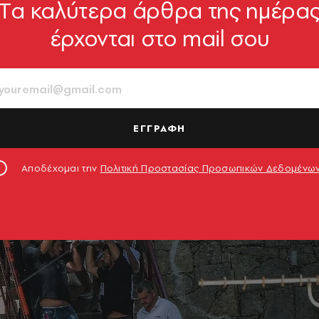
Tα καλύτερα άρθρα της ημέρα
έρχονται στο mail σου
ΕΓΓΡΑΦΗ
Αποδέχομαι την
Πολιτική Προστασίας Προσωπικών Δεδομένω