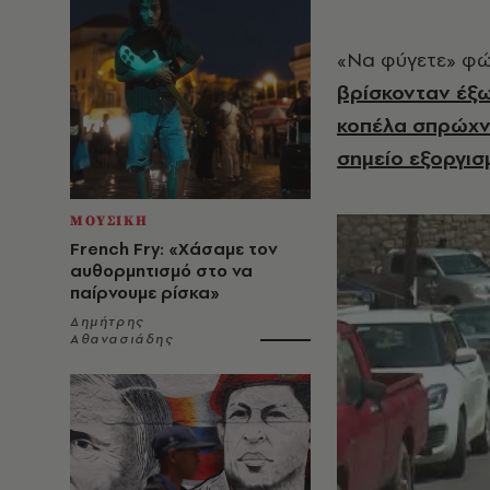
«Να φύγετε» φώ
βρίσκονταν έξω
κοπέλα σπρώχνε
σημείο εξοργισ
ΜΟΥΣΙΚΗ
French Fry: «Χάσαμε τον
αυθορμητισμό στο να
παίρνουμε ρίσκα»
Δημήτρης
Αθανασιάδης