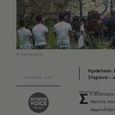
© EUROKINISSI
Ηράκλειο: 
21χρονο -
07.05.2026, 14:39
Σ
ε ιδιαίτερ
Νικήτα, πο
Αμμουδάρ