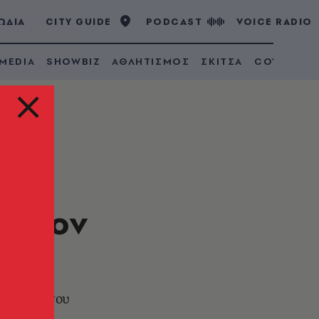
ΩΔΙΑ
CITY GUIDE
PODCAST
VOICE RADIO
 MEDIA
SHOWBIZ
ΑΘΛΗΤΙΣΜΟΣ
ΣΚΙΤΣΑ
COVID 19
αίο
ου τον
στασίας του