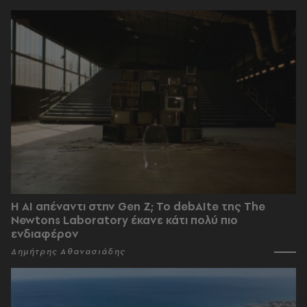
Η AI απέναντι στην Gen Z; Το debAIte της The
Newtons Laboratory έκανε κάτι πολύ πιο
ενδιαφέρον
Δημήτρης Αθανασιάδης