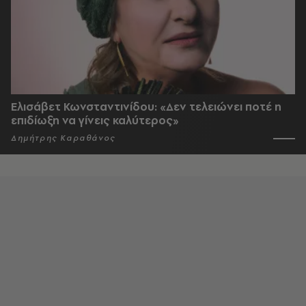
Ελισάβετ Κωνσταντινίδου: «Δεν τελειώνει ποτέ η
επιδίωξη να γίνεις καλύτερος»
Δημήτρης Καραθάνος