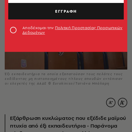
ΕΓΓΡΑΦΗ
Αποδέχομαι την
Πολιτική Προστασίας Προσωπικών
Δεδομένων
Έξι εκπαιδευτήρια τα οποία εξαπατούσαν τους πελάτες τους
εκδίδοντας μη πιστοποιημένους τίτλους σπουδών εντόπισαν
οι ελεγκτές της ΑΑΔΕ © Eurokinissi/Τατιάνα Μπόλαρη
Εξάρθρωση κυκλώματος που εξέδιδε μαϊμού
πτυχία από έξι εκπαιδευτήρια - Παράνομα