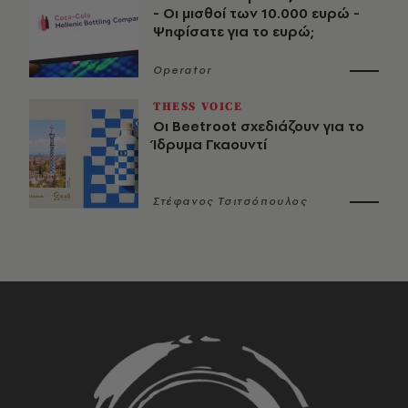
- Οι μισθοί των 10.000 ευρώ -
Ψηφίσατε για το ευρώ;
Operator
THESS VOICE
Οι Beetroot σχεδιάζουν για το
Ίδρυμα Γκαουντί
Στέφανος Τσιτσόπουλος