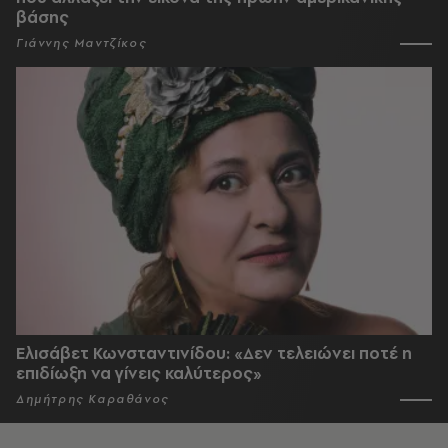
βάσης
Γιάννης Μαντζίκος
Ελισάβετ Κωνσταντινίδου: «Δεν τελειώνει ποτέ η
επιδίωξη να γίνεις καλύτερος»
Δημήτρης Καραθάνος