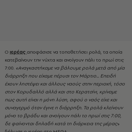
Ο
ιερέας
αποφάσισε να τοποθετήσει ρολά, τα οποία
κατεβαίνουν την νύχτα και ανοίγουν πάλι το πρωί στις
7:00.
«Αναγκαστήκαμε να βάλουμε ρολά μετά από μία
διάρρηξη που είχαμε πέρυσι τον Μάρτιο... Επειδή
έχουν ληστέψει και άλλους ναούς στην περιοχή, τόσο
στον Κορυδαλλό αλλά και στο Κερατσίνι, κρίναμε
πως αυτή είναι η μόνη λύση, αφού ο ναός είχε και
συναγερμό όταν έγινε η διάρρηξη. Τα ρολά κλείνουν
μόνο το βράδυ και ανοίγουν πάλι το πρωί στις 7:00,
δε φαίνονται δηλαδή κατά τη διάρκεια της μέρας
»
δήλωσε ο ιερέας στο MEGA.