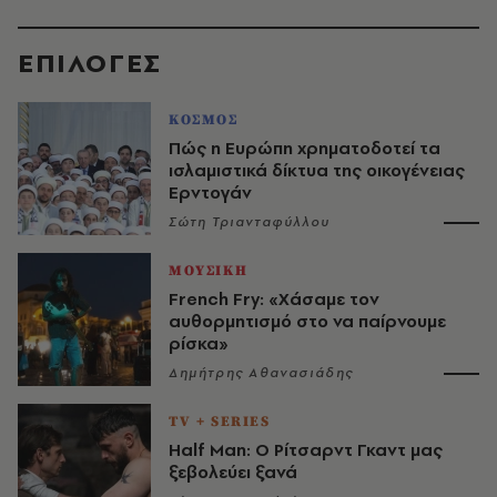
EΠΙΛΟΓΈΣ
ΚΟΣΜΟΣ
Πώς η Ευρώπη χρηματοδοτεί τα
ισλαμιστικά δίκτυα της οικογένειας
Ερντογάν
Σώτη Τριανταφύλλου
ΜΟΥΣΙΚΗ
French Fry: «Χάσαμε τον
αυθορμητισμό στο να παίρνουμε
ρίσκα»
Δημήτρης Αθανασιάδης
TV + SERIES
Half Man: Ο Ρίτσαρντ Γκαντ μας
ξεβολεύει ξανά