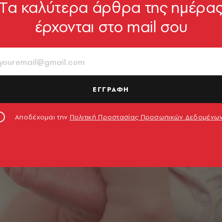
Tα καλύτερα άρθρα της ημέρα
έρχονται στο mail σου
ΕΓΓΡΑΦΗ
Αποδέχομαι την
Πολιτική Προστασίας Προσωπικών Δεδομένω