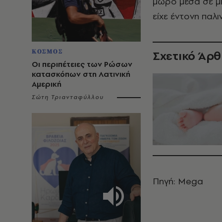
μωρό μέσα σε μί
είχε έντονη παλ
ΚΟΣΜΟΣ
Σχετικό Άρ
Οι περιπέτειες των Ρώσων
κατασκόπων στη Λατινική
Αμερική
Σώτη Τριανταφύλλου
Πηγή: Mega