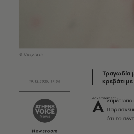
© Unsplash
Τραγωδία μ
κρεβάτι με
19.12.2025, 17:58
Α
ντιμέτωποι
Παρασκευή
ότι το πέν
Newsroom