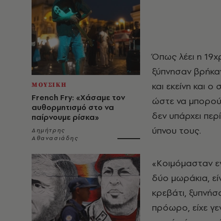
Όπως λέει η 19χ
ξύπνησαν βρήκαν
και εκείνη και 
ΜΟΥΣΙΚΗ
French Fry: «Χάσαμε τον
ώστε να μπορούν
αυθορμητισμό στο να
δεν υπάρχει περ
παίρνουμε ρίσκα»
ύπνου τους.
Δημήτρης
Αθανασιάδης
«Κοιμόμασταν ε
δύο μωράκια, είν
κρεβάτι, ξυπνήσ
πρόωρο, είχε γε