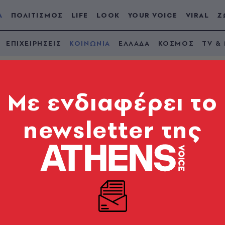
Α
ΠΟΛΙΤΙΣΜΟΣ
LIFE
LOOK
YOUR VOICE
VIRAL
Ζ
ΕΠΙΧΕΙΡΗΣΕΙΣ
ΚΟΙΝΩΝΙΑ
ΕΛΛΑΔΑ
ΚΟΣΜΟΣ
TV &
Mε ενδιαφέρει το
newsletter της
ρό βρέφος 5 μηνών 
 κρεβάτι με τους γο