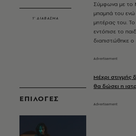
Σύμφωνα με το M
μπαμπά του ενώ
1’ ΔΙΑΒΑΣΜΑ
μητέρας του. Το
εντόπισε το παι
διαπιστώθηκε ο 
Μέχρι στιγμής 
θα δώσει η ιατ
EΠΙΛΟΓΈΣ