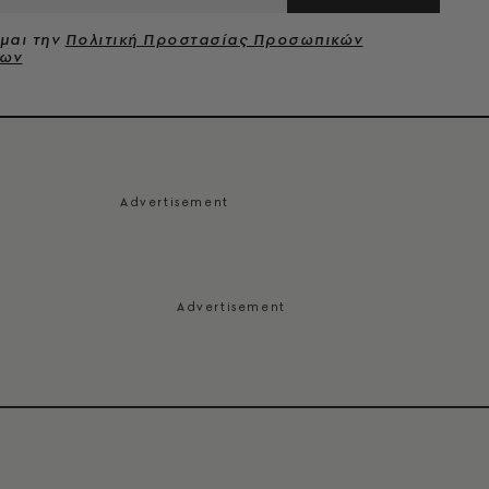
μαι την
Πολιτική Προστασίας Προσωπικών
νων