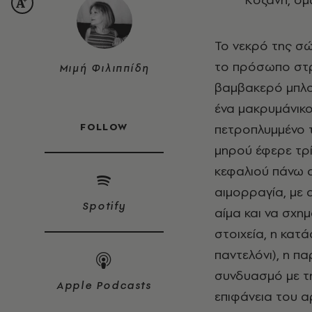
Το νεκρό της σώ
το πρόσωπο στρ
Μιμή Φιλιππίδη
βαμβακερό μπλου
ένα μακρυμάνικο
FOLLOW
πετροπλυμμένο τ
μηρού έφερε τρί
κεφαλιού πάνω 
αιμορραγία, με
Spotify
αίμα και να σχη
στοιχεία, η κα
παντελόνι), η 
συνδυασμό με τ
Apple Podcasts
επιφάνεια του α