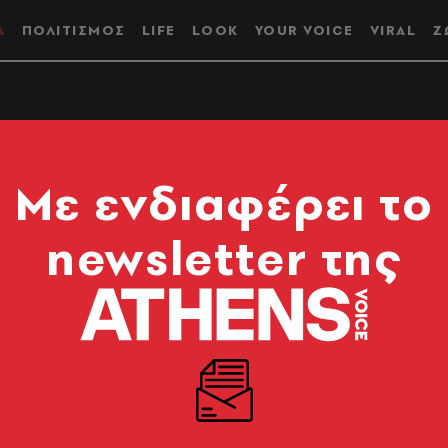
Α
ΠΟΛΙΤΙΣΜΟΣ
LIFE
LOOK
YOUR VOICE
VIRAL
Ζ
τα | Φιλιώ
Mε ενδιαφέρει το
υστηριώδης
newsletter της
ς 15χρονης στην
από το 2004