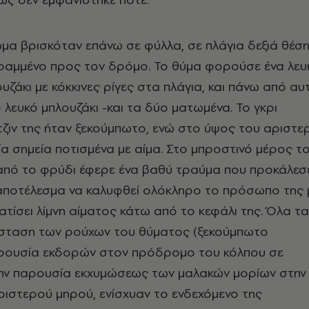
μα βρισκόταν επάνω σε φύλλα, σε πλάγια δεξιά θέση
αμμένο προς τον δρόμο. Το θύμα φορούσε ένα λευ
ζάκι με κόκκινες ρίγες στα πλάγια, και πάνω από αυ
 λευκό μπλουζάκι -και τα δύο ματωμένα. Το γκρι
ζιν της ήταν ξεκούμπωτο, ενώ στο ύψος του αριστε
α σημεία ποτισμένα με αίμα. Στο μπροστινό μέρος τ
από το φρύδι έφερε ένα βαθύ τραύμα που προκάλεσ
 αποτέλεσμα να καλυφθεί ολόκληρο το πρόσωπο της 
ματίσει λίμνη αίματος κάτω από το κεφάλι της. Όλα τα
τάσταση των ρούχων του θύματος (ξεκούμπωτο
παρουσία εκδορών στον πρόδρομο του κόλπου σε
ην παρουσία εκχυμώσεως των μαλακών μορίων στην
ριστερού μηρού, ενίσχυαν το ενδεχόμενο της