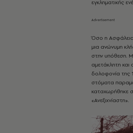
εγκληματικής εν
Όσο η Ασφάλεια 
μια ανώνυμη κλή
στην υπόθεση.
Μ
αμετάκλητη και
δολοφονία της 1
στόματα παραμέν
καταχωρήθηκε στ
«Ανεξιχνίαστη».