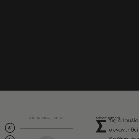
Σ
30.06.2025, 14:30
τις 4 Ιουλί
συναντηθεί 
Κοζάνη, όμ