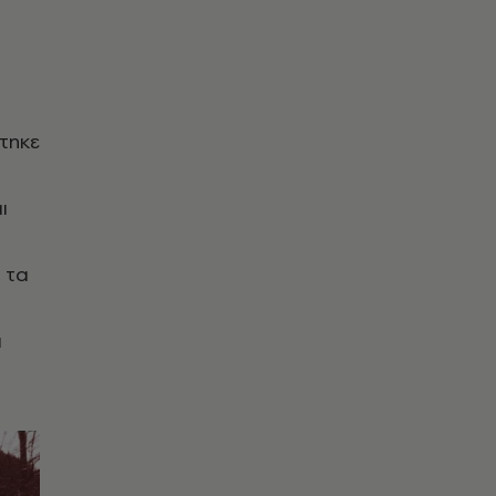
τηκε
ι
 τα
α