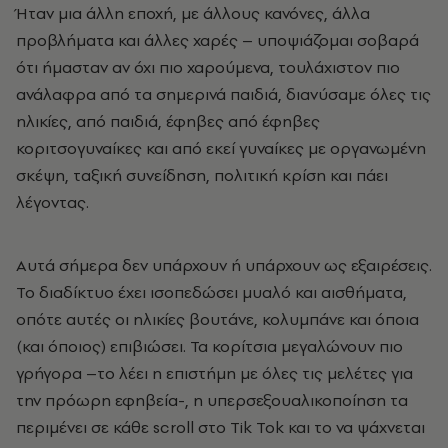
Ήταν μια άλλη εποχή, με άλλους κανόνες, άλλα
προβλήματα και άλλες χαρές – υποψιάζομαι σοβαρά
ότι ήμασταν αν όχι πιο χαρούμενα, τουλάχιστον πιο
ανάλαφρα από τα σημερινά παιδιά, διανύσαμε όλες τις
ηλικίες, από παιδιά, έφηβες από έφηβες
κοριτσογυναίκες και από εκεί γυναίκες με οργανωμένη
σκέψη, ταξική συνείδηση, πολιτική κρίση και πάει
λέγοντας.
Αυτά σήμερα δεν υπάρχουν ή υπάρχουν ως εξαιρέσεις.
Το διαδίκτυο έχει ισοπεδώσει μυαλό και αισθήματα,
οπότε αυτές οι ηλικίες βουτάνε, κολυμπάνε και όποια
(και όποιος) επιβιώσει. Τα κορίτσια μεγαλώνουν πιο
γρήγορα –το λέει η επιστήμη με όλες τις μελέτες για
την πρόωρη εφηβεία-, η υπερσεξουαλικοποίηση τα
περιμένει σε κάθε scroll στο Tik Tok και το να ψάχνεται