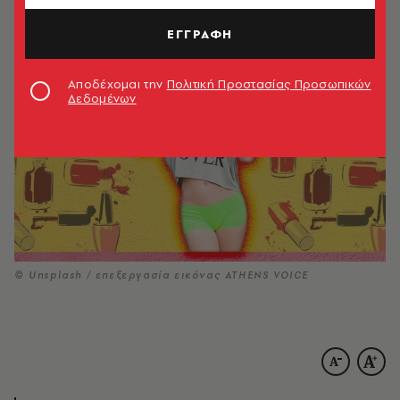
16.05.2025, 16:09
4’ ΔΙΑΒΑΣΜΑ
ΕΓΓΡΑΦΗ
Αποδέχομαι την
Πολιτική Προστασίας Προσωπικών
Δεδομένων
© Unsplash / επεξεργασία εικόνας ATHENS VOICE