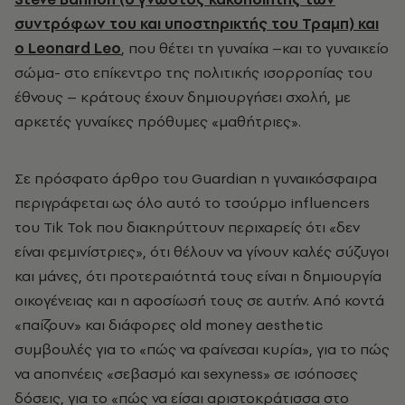
συντρόφων του και υποστηρικτής του Τραμπ) και
ο Leonard Leo
, που θέτει τη γυναίκα –και το γυναικείο
σώμα- στο επίκεντρο της πολιτικής ισορροπίας του
έθνους – κράτους έχουν δημιουργήσει σχολή, με
αρκετές γυναίκες πρόθυμες «μαθήτριες».
Σε πρόσφατο άρθρο του Guardian η γυναικόσφαιρα
περιγράφεται ως όλο αυτό το τσούρμο influencers
του Tik Tok που διακηρύττουν περιχαρείς ότι «δεν
είναι φεμινίστριες», ότι θέλουν να γίνουν καλές σύζυγοι
και μάνες, ότι προτεραιότητά τους είναι η δημιουργία
οικογένειας και η αφοσίωσή τους σε αυτήν. Από κοντά
«παίζουν» και διάφορες old money aesthetic
συμβουλές για το «πώς να φαίνεσαι κυρία», για το πώς
να αποπνέεις «σεβασμό και sexyness» σε ισόποσες
δόσεις, για το «πώς να είσαι αριστοκράτισσα στο