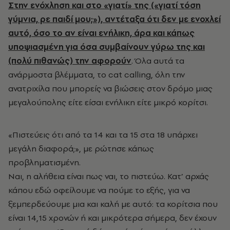
Στην ενόχληση και στο «γιατί» της («γιατί τόση
γύμνια, ρε παιδί μου;»), αντέταξα ότι δεν με ενοχλεί
αυτό, όσο το αν είναι ενήλικη, άρα και κάπως
υποψιασμένη για όσα συμβαίνουν γύρω της και
(πολύ πιθανώς) την αφορούν
. Όλα αυτά τα
ανάρμοστα βλέμματα, το cat calling, όλη την
ανατριχίλα που μπορείς να βιώσεις στον δρόμο μιας
μεγαλούπολης είτε είσαι ενήλικη είτε μικρό κορίτσι.
«Πιστεύεις ότι από τα 14 και τα 15 στα 18 υπάρχει
μεγάλη διαφορά;», με ρώτησε κάπως
προβληματισμένη.
Ναι, η αλήθεια είναι πως ναι, το πιστεύω. Κατ’ αρχάς
κάπου εδώ οφείλουμε να πούμε το εξής, για να
ξεμπερδεύουμε μια και καλή με αυτό: τα κορίτσια που
είναι 14,15 χρονών ή και μικρότερα σήμερα, δεν έχουν