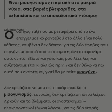
Είναι μισογυνισμός η κριτική στα μακριά
νύχια, στις βαριές βλεφαρίδες, στα
extensions και το αποκαλυπτικό ντύσιμο;
Ο
οδηγός ταξί που με μεταφέρει από το ένα
επαγγελματικό ραντεβού στο άλλο είναι πολύ
κάθετος, κουβέντα δεν δέχεται για τις δύο έφηβες που
περνάνε μπροστά από το σταματημένο στο φανάρι
αυτοκίνητο. «Είστε και γυναίκα», μου λέει, λες και
συζητάγαμε έτσι κι αλλιώς πριν, «και δεν θέλω να πω
αυτό που σκέφτομαι, γιατί θα με πείτε
μισογύνη
».
Δεν χρειάζεται να μου πει τι σκέφτηκε. Και ο
μισογυνισμός
, ευτυχώς, δεν χρειάζεται πάντα λέξεις.
Αρκούν και τα βλέμματα, οι αναστεναγμοί –
περιφρονητικοί (ή/και) λάγνοι-, για τις δύο νεαρές