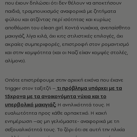
που έχουν δηλώσει ότι δεν θέλουν να αποκτήσουν
παιδιά, τραμπουκισμός αναφορικά με ζητήματα
φύλου και ατζέντας περί ισότητας και κυρίως
αποθέωση του clean girl. Κοντά νυχάκια, ανεπαίσθητο
μακιγιάζ, λίγα κιλά, όχι κιτς στιλιστικές επιλογές, όχι
ακραίες συμπεριφορές, επιστροφή στον ρομαντισμό
και στην κομψότητα (και οι Ναζί είχαν κομψές στολές,
αλίμονο).
Οπότε επιστρέφουμε στην αρχική εικόνα που έκανε
trigger στον ταξιτζή –
τι πρόβλημα υπάρχει με τα
15χρονα με τα ανοικονόμητα νύχια και το
υπερβολικό μακιγιάζ;
Η ανηλικότητά τους. Η
ευαλωτότητα προς κάθε αρπακτικό. Η κακή
ενημέρωση –ας μη γελιόμαστε- αναφορικά με τη
σεξουαλικότητά τους. Το ζόρι ότι σε αυτή την ηλικία