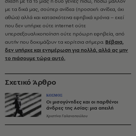
σχέση με τα 15 μιας ή δύο γενιές πίσω, πόσω μάλλον
με τα δικά μας, σούπερ ανίδεα (προσοχή: ανίδεα, όχι
αθώα) αλλά και κατασκότεινα εφηβικά χρόνια – εκεί
που δεν υπήρχε ούτε internet ούτε
υπερσεξουαλικοποίηση ούτε πρόωρη εφηβεία, από
αυτήν που δοκιμάζουν τα κορίτσια σήμερα.
Βέβαια,
δεν υπήρχε και ενημέρωση για πολλά, αλλά ας μην
το πιάσουμε τώρα αυτό.
Σχετικό Άρθρο
ΚΟΣΜΟΣ
Οι μισογύνηδες και οι παρθένοι
άνδρες της Ασίας: μια απειλή
Χριστίνα Γαλανοπούλου