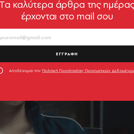
Tα καλύτερα άρθρα της ημέρα
έρχονται στο mail σου
ΕΓΓΡΑΦΗ
Αποδέχομαι την
Πολιτική Προστασίας Προσωπικών Δεδομένω