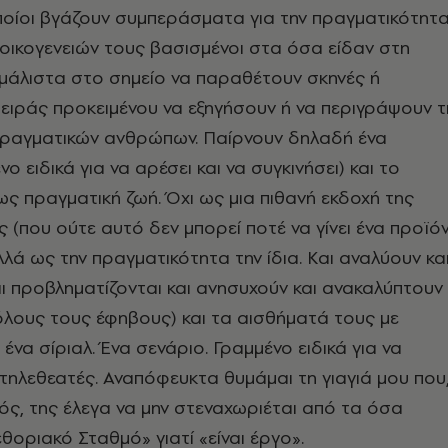
ποίοι βγάζουν συμπεράσματα για την πραγματικότητ
οικογενειών τους βασισμένοι στα όσα είδαν στη
μάλιστα στο σημείο να παραθέτουν σκηνές ή
ειράς προκειμένου να εξηγήσουν ή να περιγράψουν τ
ραγματικών ανθρώπων. Παίρνουν δηλαδή ένα
ο ειδικά για να αρέσει και να συγκινήσει) και το
ως πραγματική ζωή. Όχι ως μια πιθανή εκδοχή της
 (που ούτε αυτό δεν μπορεί ποτέ να γίνει ένα προϊό
λά ως την πραγματικότητα την ίδια. Και αναλύουν κα
ι προβληματίζονται και ανησυχούν και ανακαλύπτουν
λους τους έφηβους) και τα αισθήματά τους με
ένα σίριαλ. Ένα σενάριο. Γραμμένο ειδικά για να
 τηλεθεατές. Αναπόφευκτα θυμάμαι τη γιαγιά μου που
ός, της έλεγα να μην στεναχωριέται από τα όσα
θοριακό Σταθμό» γιατί «είναι έργο».