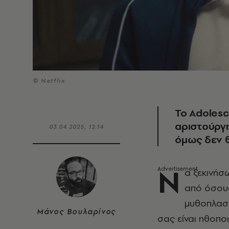
© Netflix
Το Adolesc
αριστούργη
03.04.2025, 12:14
όμως δεν θ
Ν
α ξεκινήσ
από όσους
μυθοπλασί
Μάνος Βουλαρίνος
σας είναι ηθοπο