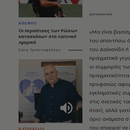
ΚΟΣΜΟΣ
Οι περιπέτειες των Ρώσων
«Μα είναι βασισ
κατασκόπων στη Λατινική
του απαντήσω ότ
Αμερική
του Δαλιανίδη ή
Σώτη Τριανταφύλλου
πραγματικά γεγ
οι συμμορίες τω
πραγματικότητα 
προφανώς αφορο
εγκληματικές συ
στις σχετικές ται
ήταν), αλλά γιατ
όριο ανάμεσα στ
που επιχειρεί να
ΚΑΤΟΙΚΙΔΙΑ