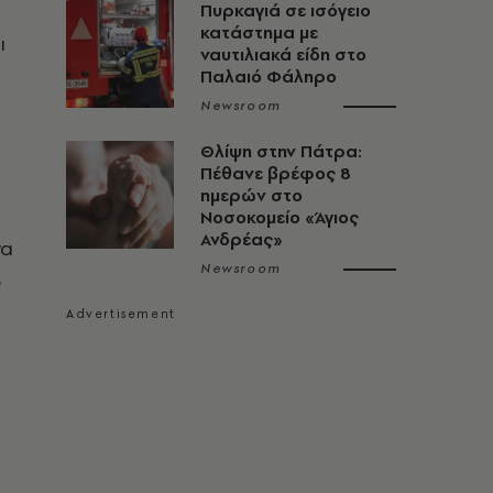
Πυρκαγιά σε ισόγειο
κατάστημα με
ι
ναυτιλιακά είδη στο
Παλαιό Φάληρο
Newsroom
Θλίψη στην Πάτρα:
Πέθανε βρέφος 8
ημερών στο
Νοσοκομείο «Άγιος
Ανδρέας»
να
Newsroom
ο