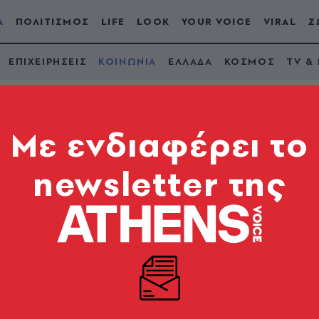
Α
ΠΟΛΙΤΙΣΜΟΣ
LIFE
LOOK
YOUR VOICE
VIRAL
Ζ
ΕΠΙΧΕΙΡΗΣΕΙΣ
ΚΟΙΝΩΝΙΑ
ΕΛΛΑΔΑ
ΚΟΣΜΟΣ
TV &
Mε ενδιαφέρει το
newsletter της
θαίνοντας τη ζωή απ
αι το αντιμετωπίζουν ως πραγματική ζωή. Όχι ως μι
κότητα την ίδια