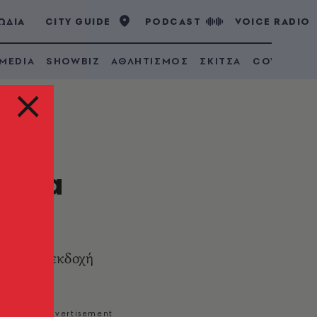
ΩΔΙΑ
CITY GUIDE
PODCAST
VOICE RADIO
 MEDIA
SHOWBIZ
ΑΘΛΗΤΙΣΜΟΣ
ΣΚΙΤΣΑ
COVID 19
ό τα
α πιθανή εκδοχή