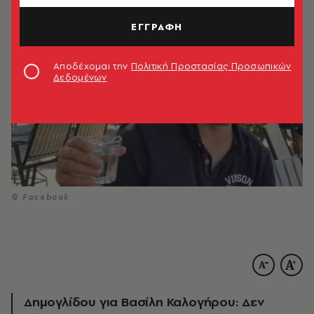
ΕΓΓΡΑΦΗ
Αποδέχομαι την
Πολιτική Προστασίας Προσωπικών
Δεδομένων
© Facebook
Δημογλίδου για Βασίλη Καλογήρου: Δεν