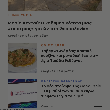
THESS VOICE
Μαρία Κοντού: Η καθημερινότητα μιας
«ταΐστριας» γατών στη Θεσσαλονίκη
Κυριάκος Αθανασιάδης
ON MY ROAD
Ταβέρνα Ανδρέας: κρητική
κουζίνα και μοναδική θέα στην
Αγία Τριάδα Ρεθύμνου
Γιώργος Ζαρζώνης
BUSINESS BACKSTAGE
Το νέο στοίχημα της Coca-Cola
- Οι μισθοί των 10.000 ευρώ -
Ψηφίσατε για το ευρώ;
Operator