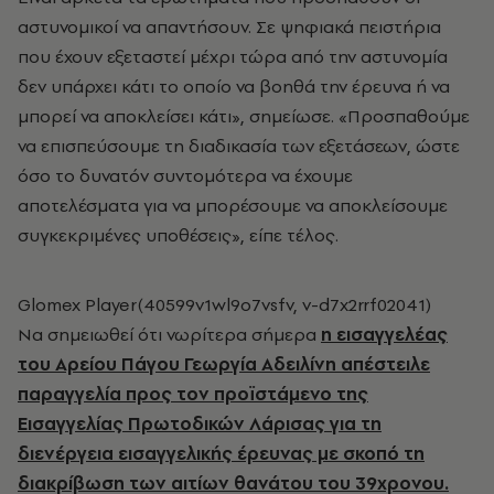
αστυνομικοί να απαντήσουν. Σε ψηφιακά πειστήρια
που έχουν εξεταστεί μέχρι τώρα από την αστυνομία
δεν υπάρχει κάτι το οποίο να βοηθά την έρευνα ή να
μπορεί να αποκλείσει κάτι», σημείωσε. «Προσπαθούμε
να επισπεύσουμε τη διαδικασία των εξετάσεων, ώστε
όσο το δυνατόν συντομότερα να έχουμε
αποτελέσματα για να μπορέσουμε να αποκλείσουμε
συγκεκριμένες υποθέσεις», είπε τέλος.
Glomex Player(40599v1wl9o7vsfv, v-d7x2rrf02041)
Να σημειωθεί ότι νωρίτερα σήμερα
η εισαγγελέας
του Αρείου Πάγου Γεωργία Αδειλίνη απέστειλε
π
αραγγελία προς τον προϊστάμενο της
Εισαγγελίας Πρωτοδικών Λάρισας για τη
διενέργεια εισαγγελικής έρευνας με σκοπό τη
διακρίβωση των αιτίων θανάτου του 39χρονου.