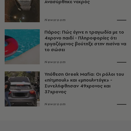
Ανασύρθηκε νεκρός
Newsroom
Πάρος: Πώς έγινε η τραγωδία με το
4χρονο παιδί - Πληροφορίες ότι
εργαζόμενος βούτηξε στην πισίνα να
το σώσει
Newsroom
Υπόθεση Greek Mafia: Οι ρόλοι του
«πίτμπουλ» και «μπουλντόγκ» -
Συνελήφθησαν 49χρονος και
37χρονος
Newsroom