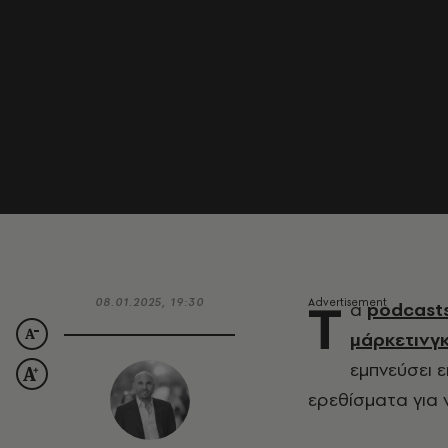
T
08.01.2025, 19:30
α
podcasts
μάρκετινγ
εμπνεύσει ε
ερεθίσματα για ν