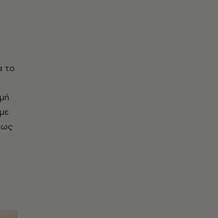
α το
ρμή
με
 πως