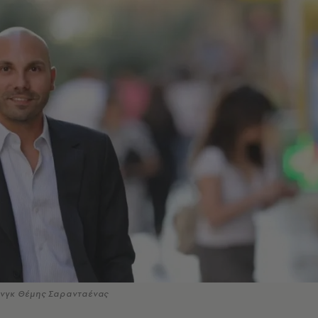
νγκ Θέμης Σαρανταένας