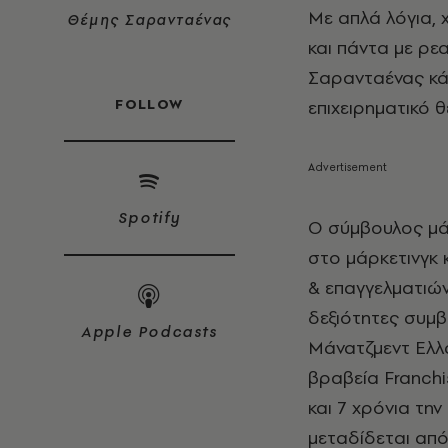
Με απλά λόγια, 
Θέμης Σαρανταένας
και πάντα με ρε
Σαρανταένας κά
FOLLOW
επιχειρηματικό θ
Spotify
Ο σύμβουλος μάρ
στο μάρκετινγκ 
& επαγγελματιών,
δεξιότητες συμ
Apple Podcasts
Μάνατζμεντ Ελλά
βραβεία Franchis
και 7 χρόνια την
μεταδίδεται από