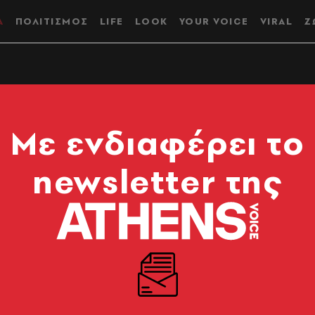
Α
ΠΟΛΙΤΙΣΜΟΣ
LIFE
LOOK
YOUR VOICE
VIRAL
Ζ
& Marketing Tips |
Mε ενδιαφέρει το
 τη νέα χρονιά
newsletter της
 για να προωθήσετε την επιχείρησή σας, να
καλύτερα με το κοινό σας