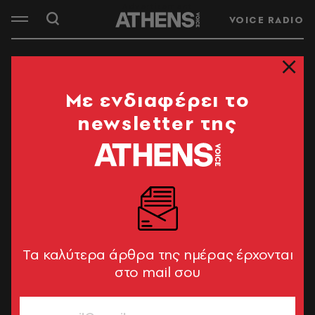
VOICE RADIO
Mε ενδιαφέρει το
newsletter της
Tα καλύτερα άρθρα της ημέρας έρχονται
στο mail σου