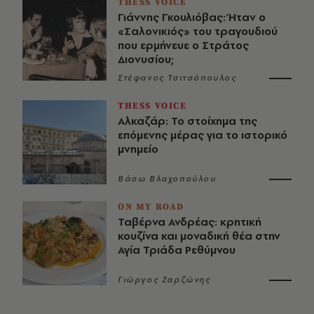
THESS VOICE
Γιάννης Γκουλιόβας: Ήταν ο
«Σαλονικιός» του τραγουδιού
που ερμήνευε ο Στράτος
Διονυσίου;
Στέφανος Τσιτσόπουλος
THESS VOICE
Αλκαζάρ: Το στοίχημα της
επόμενης μέρας για το ιστορικό
μνημείο
Βάσω Βλαχοπούλου
ON MY ROAD
Ταβέρνα Ανδρέας: κρητική
κουζίνα και μοναδική θέα στην
Αγία Τριάδα Ρεθύμνου
Γιώργος Ζαρζώνης