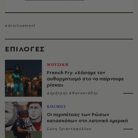
EΠΙΛΟΓΈΣ
ΜΟΥΣΙΚΗ
French Fry: «Χάσαμε τον
αυθορμητισμό στο να παίρνουμε
ρίσκα»
Δημήτρης Αθανασιάδης
ΚΟΣΜΟΣ
Οι περιπέτειες των Ρώσων
κατασκόπων στη Λατινική Αμερική
Σώτη Τριανταφύλλου