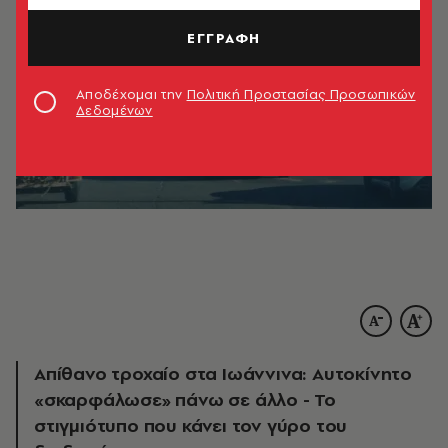
ΕΓΓΡΑΦΗ
Αποδέχομαι την
Πολιτική Προστασίας Προσωπικών
Δεδομένων
Απίθανο τροχαίο στα Ιωάννινα: Αυτοκίνητο
«σκαρφάλωσε» πάνω σε άλλο - Το
στιγμιότυπο που κάνει τον γύρο του