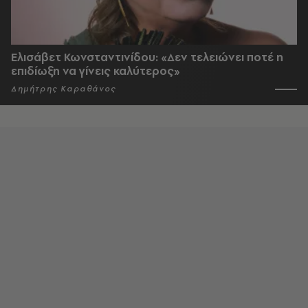
Ελισάβετ Κωνσταντινίδου: «Δεν τελειώνει ποτέ η
επιδίωξη να γίνεις καλύτερος»
Δημήτρης Καραθάνος