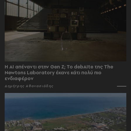
Η AI απέναντι στην Gen Z; Το debAIte της The
Newtons Laboratory έκανε κάτι πολύ πιο
ενδιαφέρον
Δημήτρης Αθανασιάδης