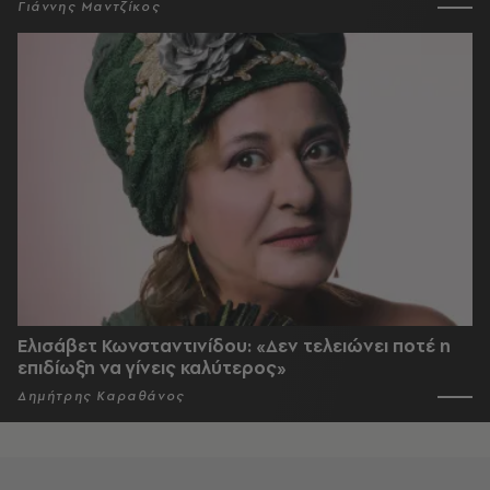
Γιάννης Μαντζίκος
Ελισάβετ Κωνσταντινίδου: «Δεν τελειώνει ποτέ η
επιδίωξη να γίνεις καλύτερος»
Δημήτρης Καραθάνος