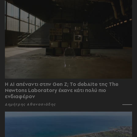
Η AI απέναντι στην Gen Z; Το debAIte της The
Newtons Laboratory έκανε κάτι πολύ πιο
ενδιαφέρον
Δημήτρης Αθανασιάδης