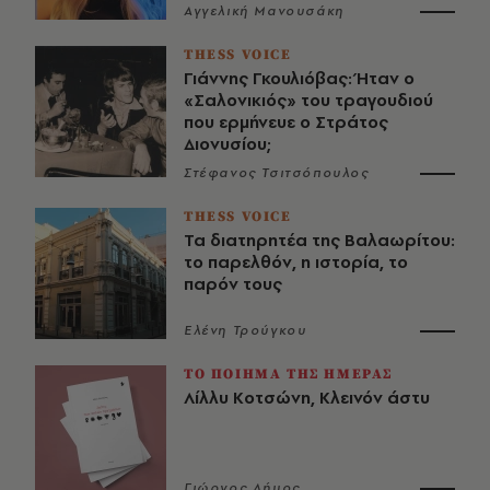
Αγγελική Μανουσάκη
THESS VOICE
Γιάννης Γκουλιόβας: Ήταν ο
«Σαλονικιός» του τραγουδιού
που ερμήνευε ο Στράτος
Διονυσίου;
Στέφανος Τσιτσόπουλος
THESS VOICE
Τα διατηρητέα της Βαλαωρίτου:
το παρελθόν, η ιστορία, το
παρόν τους
Ελένη Τρούγκου
ΤΟ ΠΟΙΗΜΑ ΤΗΣ ΗΜΕΡΑΣ
Λίλλυ Κοτσώνη, Κλεινόν άστυ
Γιώργος Δήμος