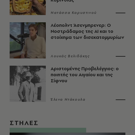
Νατάσσα Καρυστινού
Λέοπολντ Άσενμπρενερ: Ο
Νοστράδαμος της AI και το
στοίχημα των δισεκατομμυρίων
Λουκάς Βελιδάκης
Αριστομένης Προβελέγγιος: ο
ποιητής του Αιγαίου και της
Σίφνου
Έλενα Ντάκουλα
ΣΤΗΛΕΣ