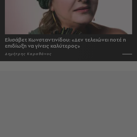
Ελισάβετ Κωνσταντινίδου: «Δεν τελειώνει ποτέ η
επιδίωξη να γίνεις καλύτερος»
Δημήτρης Καραθάνος