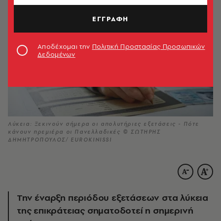
ΕΓΓΡΑΦΗ
Αποδέχομαι την
Πολιτική Προστασίας Προσωπικών
Δεδομένων
Λύκεια: Ξεκινούν σήμερα οι απολυτήριες εξετάσεις - Πότε
κάνουν πρεμιέρα οι Πανελλαδικές © ΣΩΤΗΡΗΣ
ΔΗΜΗΤΡΟΠΟΥΛΟΣ/ EUROKINISSI
Την έναρξη περιόδου εξετάσεων στα λύκεια
της επικράτειας σηματοδοτεί η σημερινή