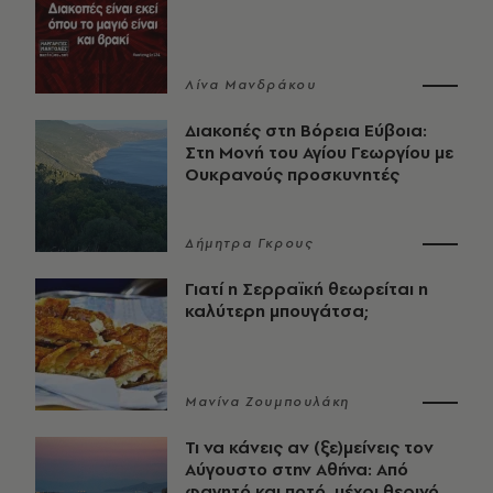
Λίνα Μανδράκου
Διακοπές στη Βόρεια Εύβοια:
Στη Μονή του Αγίου Γεωργίου με
Ουκρανούς προσκυνητές
Δήμητρα Γκρους
Γιατί η Σερραϊκή θεωρείται η
καλύτερη μπουγάτσα;
Μανίνα Ζουμπουλάκη
Τι να κάνεις αν (ξε)μείνεις τον
Αύγουστο στην Αθήνα: Από
φαγητό και ποτό, μέχρι θερινό