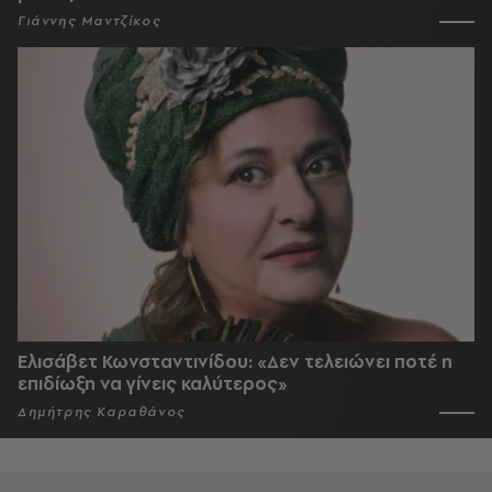
Γιάννης Μαντζίκος
Ελισάβετ Κωνσταντινίδου: «Δεν τελειώνει ποτέ η
επιδίωξη να γίνεις καλύτερος»
Δημήτρης Καραθάνος