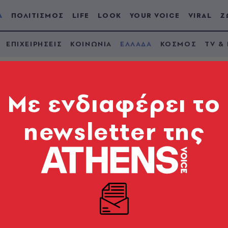
Α
ΠΟΛΙΤΙΣΜΟΣ
LIFE
LOOK
YOUR VOICE
VIRAL
Ζ
ΕΠΙΧΕΙΡΗΣΕΙΣ
ΚΟΙΝΩΝΙΑ
ΕΛΛΑΔΑ
ΚΟΣΜΟΣ
TV &
Mε ενδιαφέρει το
newsletter της
2026: Δεύτερη παγκο
βραβευμένες παραλίε
 - Πρωταθλήτρια η Χαλκιδική με 93 σημαίες