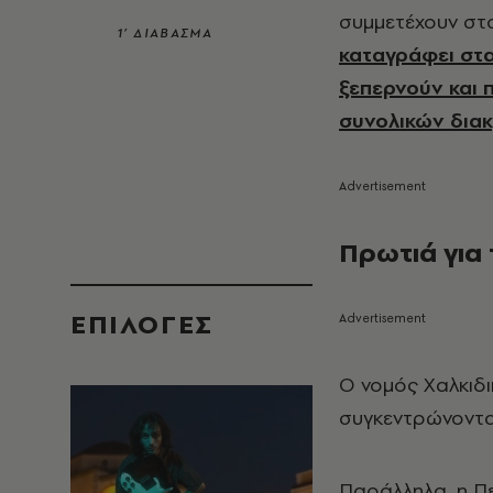
συμμετέχουν στ
1’ ΔΙΑΒΑΣΜΑ
καταγράφει στα
ξεπερνούν και 
συνολικών δια
Πρωτιά για 
EΠΙΛΟΓΈΣ
Ο νομός Χαλκιδι
συγκεντρώνοντας
Παράλληλα, η Π