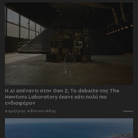
Η AI απέναντι στην Gen Z; Το debAIte της The
Newtons Laboratory έκανε κάτι πολύ πιο
ενδιαφέρον
Δημήτρης Αθανασιάδης