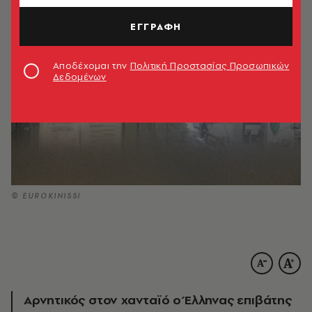
ΕΓΓΡΑΦΗ
Αποδέχομαι την
Πολιτική Προστασίας Προσωπικών
Δεδομένων
© EUROKINISSI
Αρνητικός στον χανταϊό ο Έλληνας επιβάτης