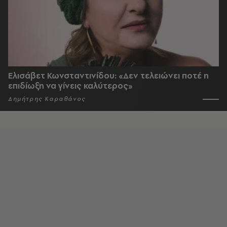
Ελισάβετ Κωνσταντινίδου: «Δεν τελειώνει ποτέ η
επιδίωξη να γίνεις καλύτερος»
Δημήτρης Καραθάνος