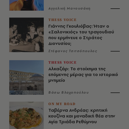
Αγγελική Μανουσάκη
THESS VOICE
Γιάννης Γκουλιόβας: Ήταν ο
«Σαλονικιός» του τραγουδιού
που ερμήνευε ο Στράτος
Διονυσίου;
Στέφανος Τσιτσόπουλος
THESS VOICE
Αλκαζάρ: Το στοίχημα της
επόμενης μέρας για το ιστορικό
μνημείο
Βάσω Βλαχοπούλου
ON MY ROAD
Ταβέρνα Ανδρέας: κρητική
κουζίνα και μοναδική θέα στην
Αγία Τριάδα Ρεθύμνου