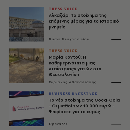
THESS VOICE
Αλκαζάρ: Το στοίχημα της
επόμενης μέρας για το ιστορικό
μνημείο
Βάσω Βλαχοπούλου
THESS VOICE
Μαρία Κοντού: Η
καθημερινότητα μιας
«ταΐστριας» γατών στη
Θεσσαλονίκη
Κυριάκος Αθανασιάδης
BUSINESS BACKSTAGE
Το νέο στοίχημα της Coca-Cola
- Οι μισθοί των 10.000 ευρώ -
Ψηφίσατε για το ευρώ;
Operator