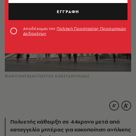
ΕΓΓΡΑΦΗ
Αποδέχομαι την
Πολιτική Προστασίας Προσωπικών
Δεδομένων
©MOTIONTEAM/ΓΙΩΡΓΟΣ ΚΩΝΣΤΑΝΤΙΝΙΔΗΣ
Πολυετής κάθειρξη σε 44χρονο μετά από
καταγγελία μητέρας για κακοποίηση ανήλικης