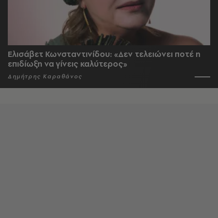
Ελισάβετ Κωνσταντινίδου: «Δεν τελειώνει ποτέ η
επιδίωξη να γίνεις καλύτερος»
Δημήτρης Καραθάνος