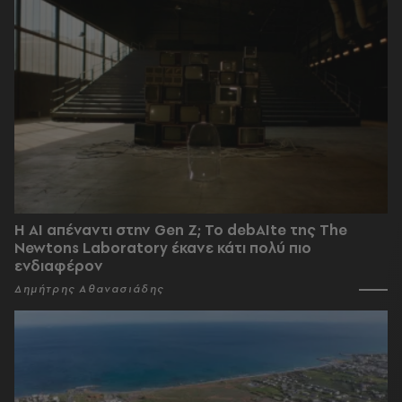
Η AI απέναντι στην Gen Z; Το debAIte της The
Newtons Laboratory έκανε κάτι πολύ πιο
ενδιαφέρον
Δημήτρης Αθανασιάδης