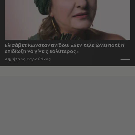
Ελισάβετ Κωνσταντινίδου: «Δεν τελειώνει ποτέ η
επιδίωξη να γίνεις καλύτερος»
Δημήτρης Καραθάνος