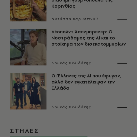
Κορινθίας
Νατάσσα Καρυστινού
Λέοπολντ Άσενμπρενερ: Ο
Νοστράδαμος της AI και το
στοίχημα των δισεκατομμυρίων
Λουκάς Βελιδάκης
Οι Έλληνες της ΑΙ που έφυγαν,
αλλά δεν εγκατέλειψαν την
Ελλάδα
Λουκάς Βελιδάκης
ΣΤΗΛΕΣ