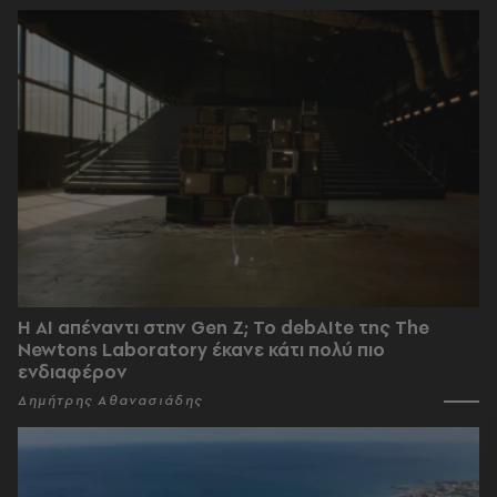
Η AI απέναντι στην Gen Z; Το debAIte της The
Newtons Laboratory έκανε κάτι πολύ πιο
ενδιαφέρον
Δημήτρης Αθανασιάδης