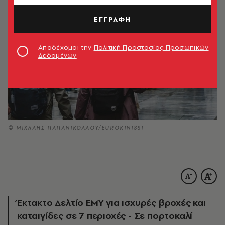
ΕΓΓΡΑΦΗ
Αποδέχομαι την
Πολιτική Προστασίας Προσωπικών
Δεδομένων
© ΜΙΧΑΛΗΣ ΠΑΠΑΝΙΚΟΛΑΟΥ/EUROKINISSI
Έκτακτο Δελτίο ΕΜΥ για ισχυρές βροχές και
καταιγίδες σε 7 περιοχές - Σε πορτοκαλί