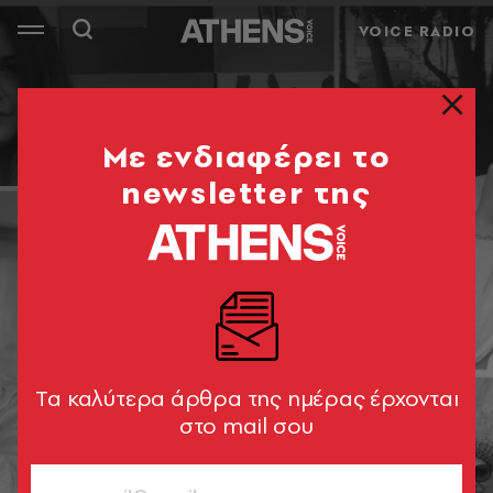
VOICE RADIO
Mε ενδιαφέρει το
newsletter της
Tα καλύτερα άρθρα της ημέρας έρχονται
στο mail σου