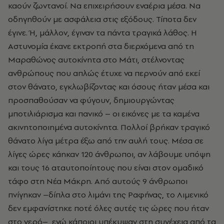
καούν ζωντανοί. Να επιχειρήσουν εναέρια μέσα. Να
οδηγηθούν με ασφάλεια στις εξόδους. Τίποτα δεν
έγινε. Ή, μάλλον, έγιναν τα πάντα τραγικά λάθος. Η
Αστυνομία έκανε εκτροπή στα διερχόμενα από τη
Μαραθώνος αυτοκίνητα στο Μάτι, στέλνοντας
ανθρώπους που απλώς έτυχε να περνούν από εκεί
στον θάνατο, εγκλωβίζοντας και όσους ήταν μέσα και
προσπαθούσαν να φύγουν, δημιουργώντας
μποτιλιάρισμα και πανικό – οι εικόνες με τα καμένα
ακινητοποιημένα αυτοκίνητα. Πολλοί βρήκαν τραγικό
θάνατο λίγα μέτρα έξω από την αυλή τους. Μέσα σε
λίγες ώρες κάηκαν 120 άνθρωποι, αν λάβουμε υπόψη
και τους 16 αταυτοποίητους που είναι στον ομαδικό
τάφο στη Νέα Μάκρη. Από αυτούς 9 άνθρωποι
πνίγηκαν
–
δίπλα στο λιμάνι της Ραφήνας, το Λιμενικό
δεν εμφανίστηκε ποτέ όλες αυτές τις ώρες που ήταν
στο νερό
–
, ενώ κάποιοι υπέκυψαν στη συνέχεια από τα