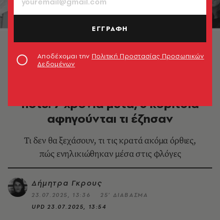
ΕΓΓΡΑΦΗ
Μάτι, η μέρα που δεν τελείωσε ποτέ: 7 χρόνια μετά, 5
κορίτσια αφηγούνται τι έζησαν
Αποδέχομαι την
Πολιτική Προστασίας Προσωπικών
Δεδομένων
ΕΛΛΑΔΑ
Μάτι, η μέρα που δεν τελείωσε
ποτέ: 7 χρόνια μετά, 5 κορίτσια
αφηγούνται τι έζησαν
Τι δεν θα ξεχάσουν, τι τις κρατά ακόμα όρθιες,
πώς ενηλικιώθηκαν μέσα στις φλόγες
Δήμητρα Γκρους
23.07.2025, 13:36
25’ ΔΙΑΒΑΣΜΑ
UPD
23.07.2025, 13:54