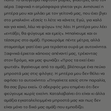
αέρα. Ξαφνικά η ατμόσφαιρα γίνεται γκρι. Ανησυχεί η
μητέρα μου και μιλάει με τον γείτονά μας, που έχει βγει
στο μπαλκόνι: «Εσείς τι λέτε να κάνετε; Εγώ, για καλό
και για κακό, λέω να φύγω» της λέει. Η μητέρα μου λέει
«εντάξει, θα φύγουμε και εμείς». Μπαίνουμε και οι
τέσσερις στο αμάξι. Προχωράμε πέντε μέτρα, αλλά
σταματάμε γιατί έχει μια τεράστια ουρά με αυτοκίνητα.
Ξαφνικά έρχεται κάποιος απέναντί μας, τρέχοντας
στον δρόμο, και μας φωνάζει: «Προς τα εκεί έχει
φωτιά!». Βγαίνουμε από το αμάξι, βλέπουμε ένα πεύκο
μπροστά μας στις φλόγες. Η μητέρα μου δεν θέλει να
αφήσει το αυτοκίνητο: «Πηγαίνετε εσείς στην παραλία,
θα σας βρω εκεί». Ο αδερφός μου επιμένει ότι δεν
φεύγουμε χωρίς εκείνη. Καταλαβαίνει ότι είναι κι άλλα
αμάξια εγκαταλελειμμένα μπροστά μας και πως δεν
είναι μόνο το δικό μας αμάξι που εμποδίζει.