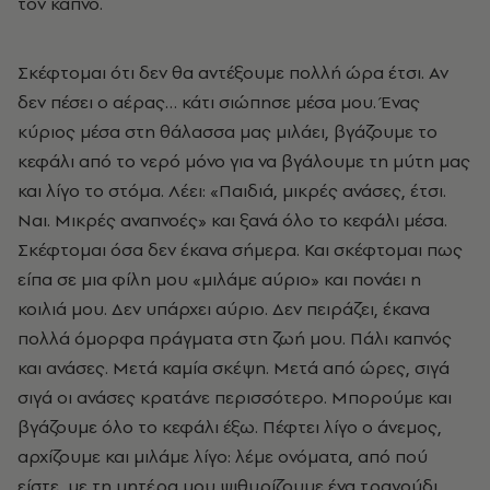
τον καπνό.
Σκέφτομαι ότι δεν θα αντέξουμε πολλή ώρα έτσι. Αν
δεν πέσει ο αέρας… κάτι σιώπησε μέσα μου. Ένας
κύριος μέσα στη θάλασσα μας μιλάει, βγάζουμε το
κεφάλι από το νερό μόνο για να βγάλουμε τη μύτη μας
και λίγο το στόμα. Λέει: «Παιδιά, μικρές ανάσες, έτσι.
Ναι. Μικρές αναπνοές» και ξανά όλο το κεφάλι μέσα.
Σκέφτομαι όσα δεν έκανα σήμερα. Και σκέφτομαι πως
είπα σε μια φίλη μου «μιλάμε αύριο» και πονάει η
κοιλιά μου. Δεν υπάρχει αύριο. Δεν πειράζει, έκανα
πολλά όμορφα πράγματα στη ζωή μου. Πάλι καπνός
και ανάσες. Μετά καμία σκέψη. Μετά από ώρες, σιγά
σιγά οι ανάσες κρατάνε περισσότερο. Μπορούμε και
βγάζουμε όλο το κεφάλι έξω. Πέφτει λίγο ο άνεμος,
αρχίζουμε και μιλάμε λίγο: λέμε ονόματα, από πού
είστε, με τη μητέρα μου ψιθυρίζουμε ένα τραγούδι,