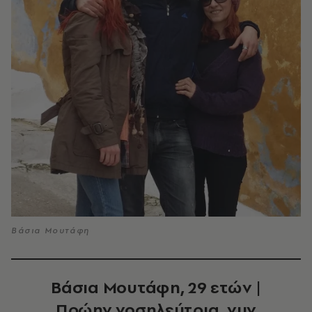
Βάσια Μουτάφη
Βάσια Μουτάφη, 29 ετών |
Πρώην νοσηλεύτρια, νυν