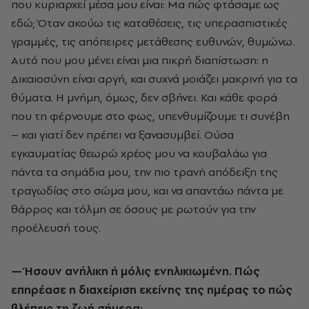
που κυριαρχεί μέσα μου είναι: Μα πώς φτάσαμε ως
εδώ; Όταν ακούω τις καταθέσεις, τις υπερασπιστικές
γραμμές, τις απόπειρες μετάθεσης ευθυνών, θυμώνω.
Αυτό που μου μένει είναι μια πικρή διαπίστωση: η
Δικαιοσύνη είναι αργή, και συχνά μοιάζει μακρινή για τα
θύματα. Η μνήμη, όμως, δεν σβήνει. Και κάθε φορά
που τη φέρνουμε στο φως, υπενθυμίζουμε τι συνέβη
– και γιατί δεν πρέπει να ξανασυμβεί. Ούσα
εγκαυματίας θεωρώ χρέος μου να κουβαλάω για
πάντα τα σημάδια μου, την πιο τρανή απόδειξη της
τραγωδίας στο σώμα μου, και να απαντάω πάντα με
θάρρος και τόλμη σε όσους με ρωτούν για την
προέλευσή τους.
—
Ήσουν ανήλικη ή μόλις ενηλικιωμένη. Πώς
επηρέασε η διαχείριση εκείνης της ημέρας το πώς
βλέπεις τη ζωή σήμερα;