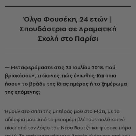
Όλγα Φουσέκη, 24 ετών |
Σπουδάστρια σε Δραματική
Σχολή στο Παρίσι
—
Μεταφερόμαστε στις 23 Ιουλίου 2018. Πού
βρισκόσουν, τι έκανες, πώς ένιωθες; Και ποια
ήσουν το βράδυ της ίδιας ημέρας ή το ξημέρωμα
της επόμενης;
Ήμουν στο σπίτι της μητέρας μου στο Μάτι, με τα
αδέρφια μου. Από το μεσημέρι βλέπαμε πολύ καπνό
πίσω από τον λόφο του Νέου Βουτζά και φύσαγε πάρα
πολύ. Το απόγευμα πέφτουν βαριές γλάστρες από τον