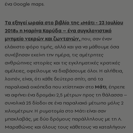
ένα Google maps.
Τα εξηγεί ωραία στο βιβλίο της «Μάτι - 23 Ιουλίου
2018» η Μαρίνα Καρύδα – ένα συγκλονιστικό
μνημείο νεκρών και ζωντανών,
που, σαν έναν
ελάχιστο φόρο τιμής, αλλά και για να μάθουμε όσα
συνέβησαν εκείνη την ημέρα, τις αμέτρητες
ανθρώπινες ιστορίες και τις εγκληματικές κρατικές
αμέλειες, οφείλουμε να διαβάσουμε όλοι. Η αλήθεια,
λοιπόν, είναι, ότι κάθε δεύτερο σπίτι, από τα
παραλιακά οικόπεδα που χτίστηκαν στο
Μάτι
, έπρεπε
να αφήνει ένα δρομάκι 2,5 μέτρων προς τη θάλασσα –
συνολικά 25 δίοδοι σε ένα παραλιακό μέτωπο μόλις 2
χιλιομέτρων. Η ρυμοτομία στο Μάτι είναι σαν
μπακλαβάς, με δύο δρόμους παράλληλους με τη Λ.
Μαραθώνος και όλους τους κάθετους να καταλήγουν