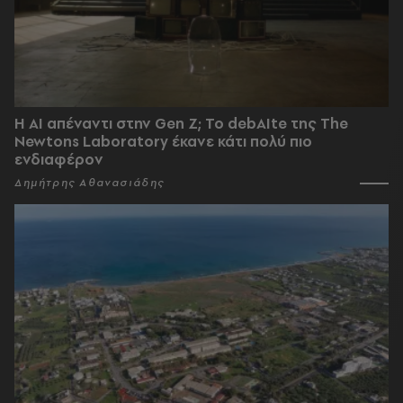
Η AI απέναντι στην Gen Z; Το debAIte της The
Newtons Laboratory έκανε κάτι πολύ πιο
ενδιαφέρον
Δημήτρης Αθανασιάδης